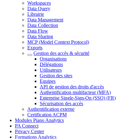
Workspaces
Data Query
Librairie
Data Management
Data Collection
Data Flow
Data Sharing
MCP (Model Context Protocol)
Exports
Gestion des accès & sécurité
Organisations
Délégations
Utilisateurs
Gestion des sites
Equipes
API de gestion des droits d'accès
Authentification multifacteur (MFA)
Enterprise Single-Sign-On (SSO) (FR)
Sécurisation des accès
Authentification externe
Certification ACPM
Modules Piano Analytics
PA Connect
Privacy Center
Formations Analytics