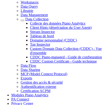
Workspaces
Data Query
Librairie
Data Management
Data Collection
Collecte des données Piano Analytics
Client Hints (dépréciation du User Agent)
Stream Inspector
Tableau de bord
Domaine personnalisé (CDDC)
Tag Inspector
Custom Domain Data Collection (CDDC) - Vue
d'ensemble
CDDC Piano-managed - Guide de configuration
CDDC Custom Certificate - Guide technique
Data Flow
Data Sharing
MCP (Model Context Protocol)
Exports
Gestion des accès & sécurité
Authentification externe
Certification ACPM
Modules Piano Analytics
PA Connect
Privacy Center