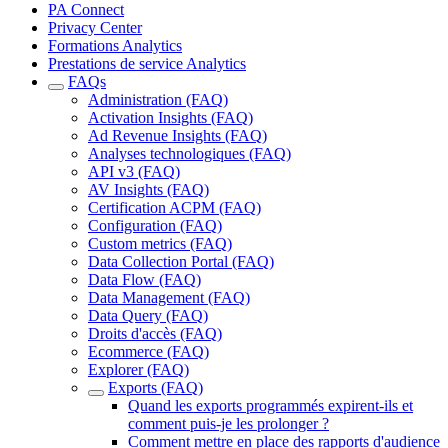
PA Connect
Privacy Center
Formations Analytics
Prestations de service Analytics
FAQs
Administration (FAQ)
Activation Insights (FAQ)
Ad Revenue Insights (FAQ)
Analyses technologiques (FAQ)
API v3 (FAQ)
AV Insights (FAQ)
Certification ACPM (FAQ)
Configuration (FAQ)
Custom metrics (FAQ)
Data Collection Portal (FAQ)
Data Flow (FAQ)
Data Management (FAQ)
Data Query (FAQ)
Droits d'accès (FAQ)
Ecommerce (FAQ)
Explorer (FAQ)
Exports (FAQ)
Quand les exports programmés expirent-ils et
comment puis-je les prolonger ?
Comment mettre en place des rapports d'audience