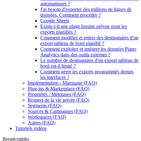
automatiques ?
J'ai besoin d'exporter des millions de lignes de
données. Comment procéder ?
Google Sheets
Existe-t-il une plage horaire prévue pour les
exports planifiés ?
Comment modifier et retirer des destinataires d'un
export tableau de bord planifié ?
Comment exploiter et intégrer les données Piano
Analytics dans des outils externes ?
Le nombre de destinataires d'un export tableau de
bord est-il limité ?
Comment gérer les exports programmés depuis
les interfaces ?
Implémentation / Marquage (FAQ)
Plug-ins & Marketplace (FAQ)
Propriétés / Métriques (FAQ)
Respect de la vie privée (FAQ)
Segments (FAQ)
Sources & Campagnes (FAQ)
Workspaces (FAQ)
Autres (FAQ)
Tutoriels vidéos
Breadcrumbs