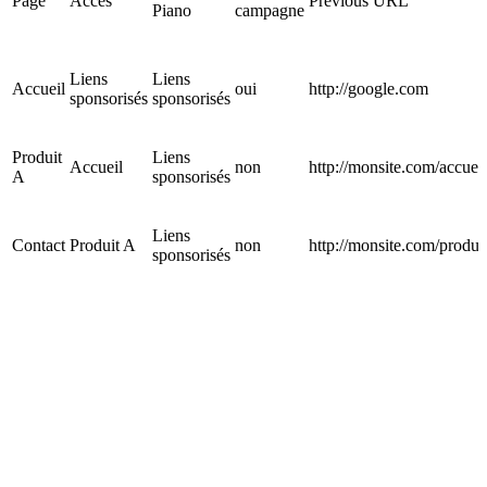
Page
Accès
Previous URL
Piano
campagne
Liens
Liens
Accueil
oui
http://google.com
sponsorisés
sponsorisés
Produit
Liens
Accueil
non
http://monsite.com/accueil
A
sponsorisés
Liens
Contact
Produit A
non
http://monsite.com/produi
sponsorisés