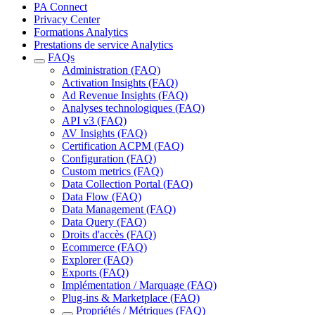
PA Connect
Privacy Center
Formations Analytics
Prestations de service Analytics
FAQs
Administration (FAQ)
Activation Insights (FAQ)
Ad Revenue Insights (FAQ)
Analyses technologiques (FAQ)
API v3 (FAQ)
AV Insights (FAQ)
Certification ACPM (FAQ)
Configuration (FAQ)
Custom metrics (FAQ)
Data Collection Portal (FAQ)
Data Flow (FAQ)
Data Management (FAQ)
Data Query (FAQ)
Droits d'accès (FAQ)
Ecommerce (FAQ)
Explorer (FAQ)
Exports (FAQ)
Implémentation / Marquage (FAQ)
Plug-ins & Marketplace (FAQ)
Propriétés / Métriques (FAQ)