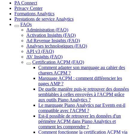
PA Connect
Privacy Center
Formations Analytics
Prestations de service Analytics
FAQs
Administration (FAQ)
Activation Insights (FAQ)
Ad Revenue Insights (FAQ)
Analyses technologiques (FAQ)
API v3 (FAQ)
AV Insights (FAQ)
Certification ACPM (FAQ)
Comment adapter son marquage au cahier des
charges ACPM ?
Marquage ACPM : comment différencier les
pages AMP ?
De quelle manière puis-je retrouver des données
semblables à celles envoyées à l'ACPM grâce
aux outils Piano Analytics ?
Le marquage Piano Analytics par Events est-il
compatible avec l'ACPM ?
Est-il possible de retrouver les données d'un
périmètre ACPM dans Piano Analytics et
comment les comprendre ?
Comment fonctionne la certification ACPM via