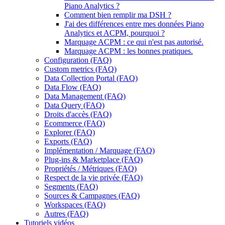
Piano Analytics ?
Comment bien remplir ma DSH ?
J'ai des différences entre mes données Piano
Analytics et ACPM, pourquoi ?
Marquage ACPM : ce qui n'est pas autorisé.
Marquage ACPM : les bonnes pratiques.
Configuration (FAQ)
Custom metrics (FAQ)
Data Collection Portal (FAQ)
Data Flow (FAQ)
Data Management (FAQ)
Data Query (FAQ)
Droits d'accès (FAQ)
Ecommerce (FAQ)
Explorer (FAQ)
Exports (FAQ)
Implémentation / Marquage (FAQ)
Plug-ins & Marketplace (FAQ)
Propriétés / Métriques (FAQ)
Respect de la vie privée (FAQ)
Segments (FAQ)
Sources & Campagnes (FAQ)
Workspaces (FAQ)
Autres (FAQ)
Tutoriels vidéos