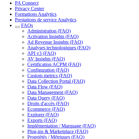
PA Connect
Privacy Center
Formations Analytics
Prestations de service Analytics
FAQs
Administration (FAQ)
Activation Insights (FAQ)
Ad Revenue Insights (FAQ)
Analyses technologiques (FAQ)
API v3 (FAQ)
AV Insights (FAQ)
Certification ACPM (FAQ)
Configuration (FAQ)
Custom metrics (FAQ)
Data Collection Portal (FAQ)
Data Flow (FAQ)
Data Management (FAQ)
Data Query (FAQ)
Droits d'accès (FAQ)
Ecommerce (FAQ)
Explorer (FAQ)
Exports (FAQ)
Implémentation / Marquage (FAQ)
Plug-ins & Marketplace (FAQ)
Propriétés / Métriques (FAQ)