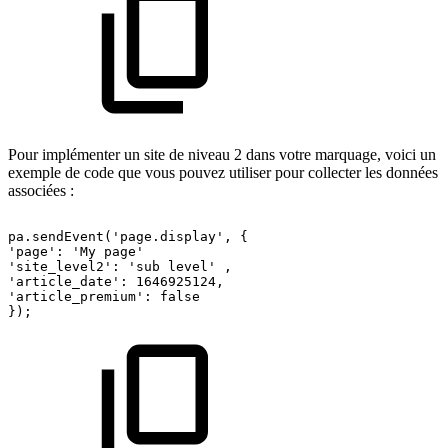
Pour implémenter un site de niveau 2 dans votre marquage, voici un
exemple de code que vous pouvez utiliser pour collecter les données
associées :
pa.sendEvent('page.display',
{
'page':
'My
page' 
'site_level2':
'sub
level'
,
'article_date':
1646925124,
'article_premium':
false 
});