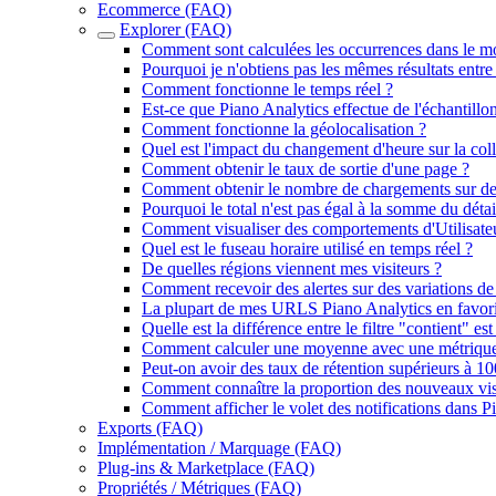
Ecommerce (FAQ)
Explorer (FAQ)
Comment sont calculées les occurrences dans le m
Pourquoi je n'obtiens pas les mêmes résultats entr
Comment fonctionne le temps réel ?
Est-ce que Piano Analytics effectue de l'échantillo
Comment fonctionne la géolocalisation ?
Quel est l'impact du changement d'heure sur la col
Comment obtenir le taux de sortie d'une page ?
Comment obtenir le nombre de chargements sur des
Pourquoi le total n'est pas égal à la somme du détai
Comment visualiser des comportements d'Utilisateurs
Quel est le fuseau horaire utilisé en temps réel ?
De quelles régions viennent mes visiteurs ?
Comment recevoir des alertes sur des variations de 
La plupart de mes URLS Piano Analytics en favori
Quelle est la différence entre le filtre "contient" est
Comment calculer une moyenne avec une métrique
Peut-on avoir des taux de rétention supérieurs à 1
Comment connaître la proportion des nouveaux vis
Comment afficher le volet des notifications dans P
Exports (FAQ)
Implémentation / Marquage (FAQ)
Plug-ins & Marketplace (FAQ)
Propriétés / Métriques (FAQ)