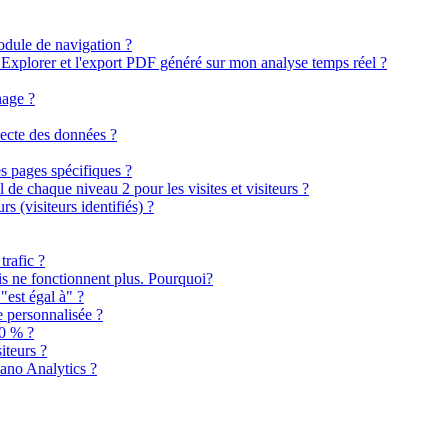
odule de navigation ?
e Explorer et l'export PDF généré sur mon analyse temps réel ?
nage ?
lecte des données ?
 pages spécifiques ?
l de chaque niveau 2 pour les visites et visiteurs ?
 (visiteurs identifiés) ?
trafic ?
s ne fonctionnent plus. Pourquoi?
 "est égal à" ?
 personnalisée ?
00 % ?
iteurs ?
iano Analytics ?