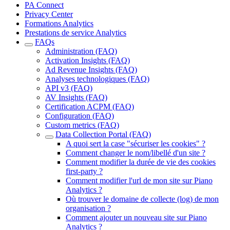
PA Connect
Privacy Center
Formations Analytics
Prestations de service Analytics
FAQs
Administration (FAQ)
Activation Insights (FAQ)
Ad Revenue Insights (FAQ)
Analyses technologiques (FAQ)
API v3 (FAQ)
AV Insights (FAQ)
Certification ACPM (FAQ)
Configuration (FAQ)
Custom metrics (FAQ)
Data Collection Portal (FAQ)
A quoi sert la case "sécuriser les cookies" ?
Comment changer le nom/libellé d'un site ?
Comment modifier la durée de vie des cookies
first-party ?
Comment modifier l'url de mon site sur Piano
Analytics ?
Où trouver le domaine de collecte (log) de mon
organisation ?
Comment ajouter un nouveau site sur Piano
Analytics ?