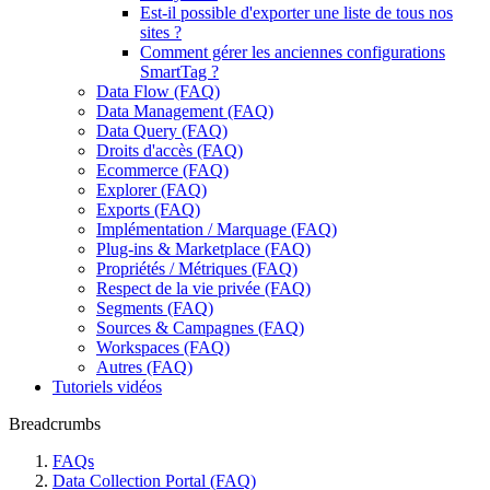
Est-il possible d'exporter une liste de tous nos
sites ?
Comment gérer les anciennes configurations
SmartTag ?
Data Flow (FAQ)
Data Management (FAQ)
Data Query (FAQ)
Droits d'accès (FAQ)
Ecommerce (FAQ)
Explorer (FAQ)
Exports (FAQ)
Implémentation / Marquage (FAQ)
Plug-ins & Marketplace (FAQ)
Propriétés / Métriques (FAQ)
Respect de la vie privée (FAQ)
Segments (FAQ)
Sources & Campagnes (FAQ)
Workspaces (FAQ)
Autres (FAQ)
Tutoriels vidéos
Breadcrumbs
FAQs
Data Collection Portal (FAQ)