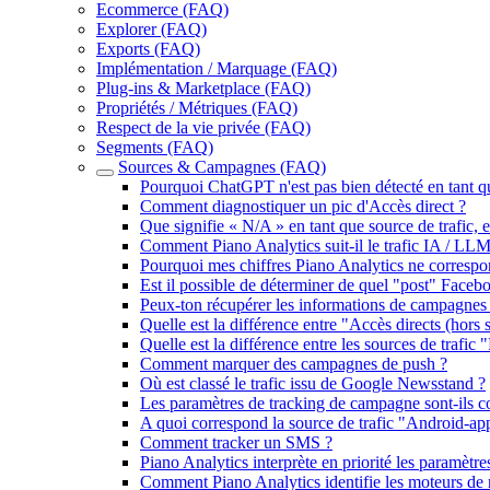
Ecommerce (FAQ)
Explorer (FAQ)
Exports (FAQ)
Implémentation / Marquage (FAQ)
Plug-ins & Marketplace (FAQ)
Propriétés / Métriques (FAQ)
Respect de la vie privée (FAQ)
Segments (FAQ)
Sources & Campagnes (FAQ)
Pourquoi ChatGPT n'est pas bien détecté en tant q
Comment diagnostiquer un pic d'Accès direct ?
Que signifie « N/A » en tant que source de trafic,
Comment Piano Analytics suit-il le trafic IA / LLM
Pourquoi mes chiffres Piano Analytics ne correspo
Est il possible de déterminer de quel "post" Face
Peux-ton récupérer les informations de campagn
Quelle est la différence entre "Accès directs (hors s
Quelle est la différence entre les sources de trafic "
Comment marquer des campagnes de push ?
Où est classé le trafic issu de Google Newsstand ?
Les paramètres de tracking de campagne sont-ils cons
A quoi correspond la source de trafic "Android-ap
Comment tracker un SMS ?
Piano Analytics interprète en priorité les paramètre
Comment Piano Analytics identifie les moteurs de 