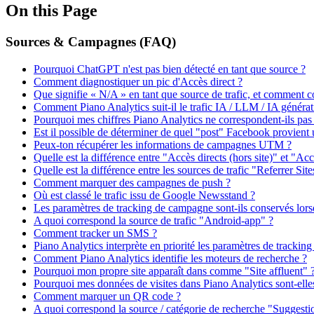
On this Page
Sources & Campagnes (FAQ)
Pourquoi ChatGPT n'est pas bien détecté en tant que source ?
Comment diagnostiquer un pic d'Accès direct ?
Que signifie « N/A » en tant que source de trafic, et comment c
Comment Piano Analytics suit-il le trafic IA / LLM / IA générat
Pourquoi mes chiffres Piano Analytics ne correspondent-ils pa
Est il possible de déterminer de quel "post" Facebook provien
Peux-ton récupérer les informations de campagnes UTM ?
Quelle est la différence entre "Accès directs (hors site)" et "Acc
Quelle est la différence entre les sources de trafic "Referrer Site
Comment marquer des campagnes de push ?
Où est classé le trafic issu de Google Newsstand ?
Les paramètres de tracking de campagne sont-ils conservés lorsqu'
A quoi correspond la source de trafic "Android-app" ?
Comment tracker un SMS ?
Piano Analytics interprète en priorité les paramètres de tracking
Comment Piano Analytics identifie les moteurs de recherche ?
Pourquoi mon propre site apparaît dans comme "Site affluent" 
Pourquoi mes données de visites dans Piano Analytics sont-elles
Comment marquer un QR code ?
A quoi correspond la source / catégorie de recherche "Suggest