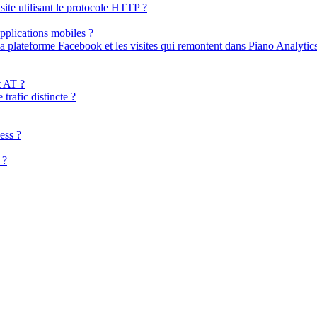
 site utilisant le protocole HTTP ?
applications mobiles ?
la plateforme Facebook et les visites qui remontent dans Piano Analytic
t AT ?
trafic distincte ?
ess ?
 ?