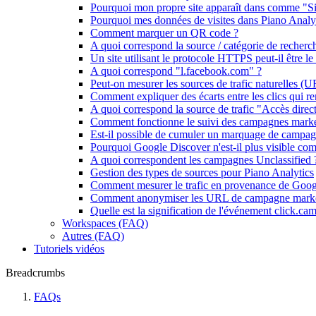
Pourquoi mon propre site apparaît dans comme "Sit
Pourquoi mes données de visites dans Piano Analyti
Comment marquer un QR code ?
A quoi correspond la source / catégorie de reche
Un site utilisant le protocole HTTPS peut-il être le 
A quoi correspond "l.facebook.com" ?
Peut-on mesurer les sources de trafic naturelles (U
Comment expliquer des écarts entre les clics qui r
A quoi correspond la source de trafic "Accès direct
Comment fonctionne le suivi des campagnes marke
Est-il possible de cumuler un marquage de campa
Pourquoi Google Discover n'est-il plus visible comm
A quoi correspondent les campagnes Unclassified 
Gestion des types de sources pour Piano Analytics
Comment mesurer le trafic en provenance de Goo
Comment anonymiser les URL de campagne marke
Quelle est la signification de l'événement click.cam
Workspaces (FAQ)
Autres (FAQ)
Tutoriels vidéos
Breadcrumbs
FAQs