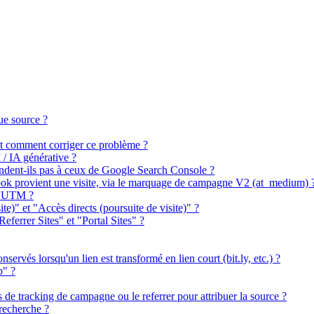
ue source ?
 et comment corriger ce problème ?
 / IA générative ?
ndent-ils pas à ceux de Google Search Console ?
book provient une visite, via le marquage de campagne V2 (at_medium) 
es UTM ?
ite)" et "Accès directs (poursuite de visite)" ?
Referrer Sites" et "Portal Sites" ?
ervés lorsqu'un lien est transformé en lien court (bit.ly, etc.) ?
p" ?
s de tracking de campagne ou le referrer pour attribuer la source ?
recherche ?