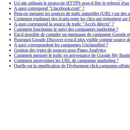
Un site utilisant le protocole HTTPS peut-il être le referrer d'un
A quoi correspond "l.facebook.com" ?
Peut-on mesurer les sources de trafic naturelles (URL) sur des 
Comment expliquer des écarts entre les clics qui remontent sur 
A quoi correspond la source de trafic "Accès directs" ?
Comment fonctionne le suivi des campagnes marketing ?
Est-il possible de cumuler un marquage de campagne Google e
Pourquoi Google Discover n'est-il plus visible comme source de 
A quoi correspondent les campagnes Unclassified ?
Gestion des types de sources pour Piano Analytics
Comment mesurer le trafic en provenance de Google My Busin
Comment anonymiser les URL de campagne marketing ?
Quelle est la signification de l'événement click.campaign.offsite