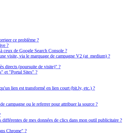
orriger ce problème ?
ive ?
s à ceux de Google Search Console ?
t une visite, via le marquage de campagne V2 (at_medium) ?
ès directs (poursuite de visite)" ?
s" et "Portal Sites" ?
un lien est transformé en lien court (bit.ly, etc.) ?
 de campagne ou le referrer pour attribuer la source ?
?
 différentes de mes données de clics dans mon outil publicitaire ?
ions Chrome" ?