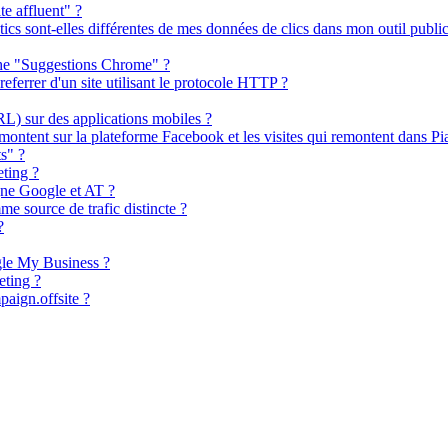
e affluent" ?
cs sont-elles différentes de mes données de clics dans mon outil publici
rche "Suggestions Chrome" ?
referrer d'un site utilisant le protocole HTTP ?
RL) sur des applications mobiles ?
emontent sur la plateforme Facebook et les visites qui remontent dans Pi
s" ?
ting ?
gne Google et AT ?
e source de trafic distincte ?
?
gle My Business ?
ting ?
paign.offsite ?