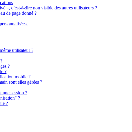
cations
é », c’est-à-dire non visible des autres utilisateurs ?
eau de page donné ?
personnalisées.
 même utilisateur ?
 ?
ages ?
le ?
ication mobile ?
ain sont elles gérées ?
et une session ?
nisation" ?
que ?