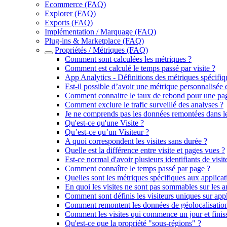
Ecommerce (FAQ)
Explorer (FAQ)
Exports (FAQ)
Implémentation / Marquage (FAQ)
Plug-ins & Marketplace (FAQ)
Propriétés / Métriques (FAQ)
Comment sont calculées les métriques ?
Comment est calculé le temps passé par visite ?
App Analytics - Définitions des métriques spécifiq
Est-il possible d’avoir une métrique personnalisée e
Comment connaitre le taux de rebond pour une pa
Comment exclure le trafic surveillé des analyses ?
Je ne comprends pas les données remontées dans le
Qu'est-ce qu'une Visite ?
Qu’est-ce qu’un Visiteur ?
A quoi correspondent les visites sans durée ?
Quelle est la différence entre visite et pages vues ?
Est-ce normal d'avoir plusieurs identifiants de visi
Comment connaître le temps passé par page ?
Quelles sont les métriques spécifiques aux applica
En quoi les visites ne sont pas sommables sur les 
Comment sont définis les visiteurs uniques sur app
Comment remontent les données de géolocalisation
Comment les visites qui commence un jour et finiss
Qu'est-ce que la propriété "sous-régions" ?