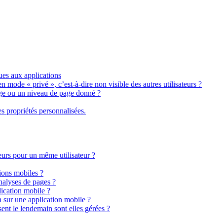
ues aux applications
n mode « privé », c’est-à-dire non visible des autres utilisateurs ?
ge ou un niveau de page donné ?
s propriétés personnalisées.
teurs pour un même utilisateur ?
tions mobiles ?
analyses de pages ?
lication mobile ?
 sur une application mobile ?
ent le lendemain sont elles gérées ?