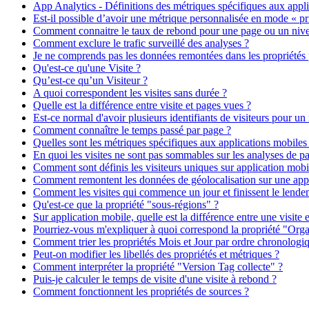
App Analytics - Définitions des métriques spécifiques aux appli
Est-il possible d’avoir une métrique personnalisée en mode « priv
Comment connaitre le taux de rebond pour une page ou un niv
Comment exclure le trafic surveillé des analyses ?
Je ne comprends pas les données remontées dans les propriétés 
Qu'est-ce qu'une Visite ?
Qu’est-ce qu’un Visiteur ?
A quoi correspondent les visites sans durée ?
Quelle est la différence entre visite et pages vues ?
Est-ce normal d'avoir plusieurs identifiants de visiteurs pour un
Comment connaître le temps passé par page ?
Quelles sont les métriques spécifiques aux applications mobiles
En quoi les visites ne sont pas sommables sur les analyses de p
Comment sont définis les visiteurs uniques sur application mobi
Comment remontent les données de géolocalisation sur une appl
Comment les visites qui commence un jour et finissent le lendem
Qu'est-ce que la propriété "sous-régions" ?
Sur application mobile, quelle est la différence entre une visite 
Pourriez-vous m'expliquer à quoi correspond la propriété "Orga
Comment trier les propriétés Mois et Jour par ordre chronologi
Peut-on modifier les libellés des propriétés et métriques ?
Comment interpréter la propriété "Version Tag collecte" ?
Puis-je calculer le temps de visite d'une visite à rebond ?
Comment fonctionnent les propriétés de sources ?