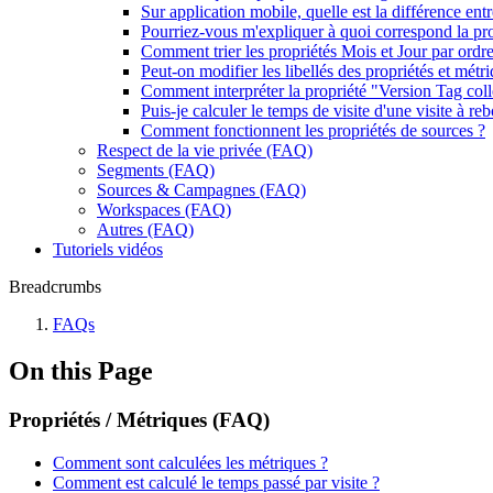
Sur application mobile, quelle est la différence entr
Pourriez-vous m'expliquer à quoi correspond la pr
Comment trier les propriétés Mois et Jour par ordr
Peut-on modifier les libellés des propriétés et métr
Comment interpréter la propriété "Version Tag coll
Puis-je calculer le temps de visite d'une visite à re
Comment fonctionnent les propriétés de sources ?
Respect de la vie privée (FAQ)
Segments (FAQ)
Sources & Campagnes (FAQ)
Workspaces (FAQ)
Autres (FAQ)
Tutoriels vidéos
Breadcrumbs
FAQs
On this Page
Propriétés / Métriques (FAQ)
Comment sont calculées les métriques ?
Comment est calculé le temps passé par visite ?