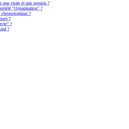
e une visite et une session ?
opriété "Organisation" ?
e chronologique ?
iques ?
ecte" ?
bond ?