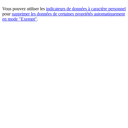
Vous pouvez utiliser les
indicateurs de données à caractère personnel
pour
supprimer les données de certaines propriétés automatiquement
en mode "Exempt"
.