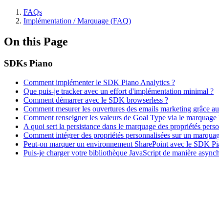
FAQs
Implémentation / Marquage (FAQ)
On this Page
SDKs Piano
Comment implémenter le SDK Piano Analytics ?
Que puis-je tracker avec un effort d'implémentation minimal ?
Comment démarrer avec le SDK browserless ?
Comment mesurer les ouvertures des emails marketing grâce a
Comment renseigner les valeurs de Goal Type via le marquage 
A quoi sert la persistance dans le marquage des propriétés perso
Comment intégrer des propriétés personnalisées sur un marqu
Peut-on marquer un environnement SharePoint avec le SDK Pi
Puis-je charger votre bibliothèque JavaScript de manière async