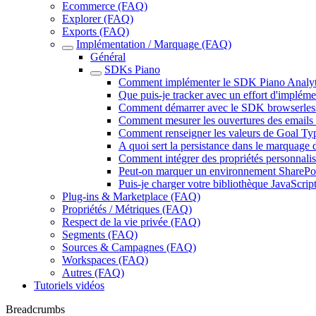
Ecommerce (FAQ)
Explorer (FAQ)
Exports (FAQ)
Implémentation / Marquage (FAQ)
Général
SDKs Piano
Comment implémenter le SDK Piano Analyt
Que puis-je tracker avec un effort d'implém
Comment démarrer avec le SDK browserles
Comment mesurer les ouvertures des emails
Comment renseigner les valeurs de Goal Typ
A quoi sert la persistance dans le marquage 
Comment intégrer des propriétés personnal
Peut-on marquer un environnement SharePoi
Puis-je charger votre bibliothèque JavaScri
Plug-ins & Marketplace (FAQ)
Propriétés / Métriques (FAQ)
Respect de la vie privée (FAQ)
Segments (FAQ)
Sources & Campagnes (FAQ)
Workspaces (FAQ)
Autres (FAQ)
Tutoriels vidéos
Breadcrumbs