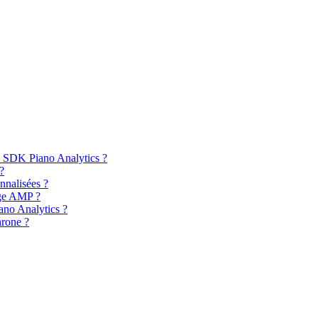
u SDK Piano Analytics ?
?
nnalisées ?
age AMP ?
ano Analytics ?
hrone ?