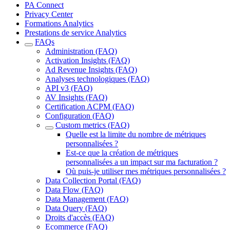
PA Connect
Privacy Center
Formations Analytics
Prestations de service Analytics
FAQs
Administration (FAQ)
Activation Insights (FAQ)
Ad Revenue Insights (FAQ)
Analyses technologiques (FAQ)
API v3 (FAQ)
AV Insights (FAQ)
Certification ACPM (FAQ)
Configuration (FAQ)
Custom metrics (FAQ)
Quelle est la limite du nombre de métriques
personnalisées ?
Est-ce que la création de métriques
personnalisées a un impact sur ma facturation ?
Où puis-je utiliser mes métriques personnalisées ?
Data Collection Portal (FAQ)
Data Flow (FAQ)
Data Management (FAQ)
Data Query (FAQ)
Droits d'accès (FAQ)
Ecommerce (FAQ)