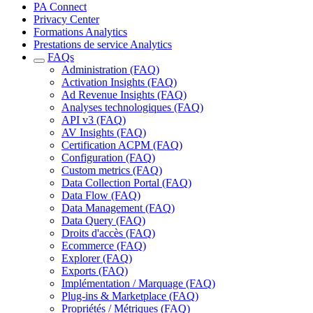
PA Connect
Privacy Center
Formations Analytics
Prestations de service Analytics
FAQs
Administration (FAQ)
Activation Insights (FAQ)
Ad Revenue Insights (FAQ)
Analyses technologiques (FAQ)
API v3 (FAQ)
AV Insights (FAQ)
Certification ACPM (FAQ)
Configuration (FAQ)
Custom metrics (FAQ)
Data Collection Portal (FAQ)
Data Flow (FAQ)
Data Management (FAQ)
Data Query (FAQ)
Droits d'accès (FAQ)
Ecommerce (FAQ)
Explorer (FAQ)
Exports (FAQ)
Implémentation / Marquage (FAQ)
Plug-ins & Marketplace (FAQ)
Propriétés / Métriques (FAQ)