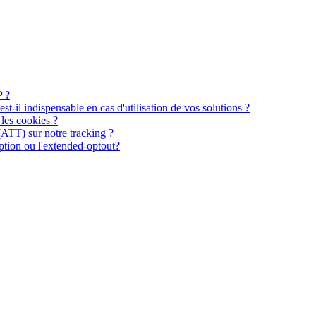
P ?
t-il indispensable en cas d'utilisation de vos solutions ?
les cookies ?
(ATT) sur notre tracking ?
mption ou l'extended-optout?