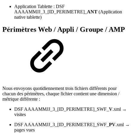
Application Tablette : DSF
AAAAMMJJ_3_[ID_PERIMETRE]_
ANT
(Application
native tablette)
Périmètres Web / Appli / Groupe / AMP
Nous envoyons quotidiennement trois fichiers différents pour
chacun des périmètres, chaque fichier contient une dimension /
métrique différente :
DSF AAAAMMJJ_3_[ID_PERIMETRE]_SWF_
V
.xml →
visites
DSF AAAAMMJJ_3_[ID_PERIMETRE]_SWF_
PV
.xml →
pages vues