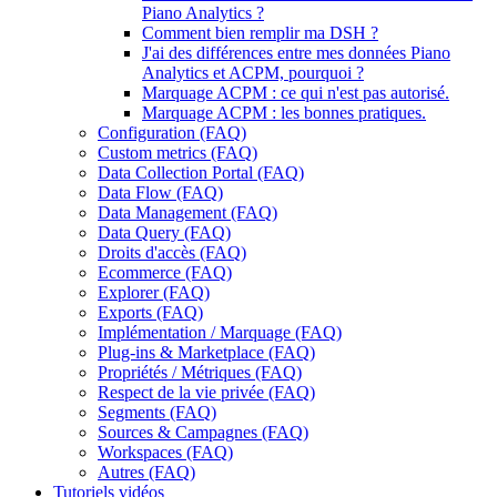
Piano Analytics ?
Comment bien remplir ma DSH ?
J'ai des différences entre mes données Piano
Analytics et ACPM, pourquoi ?
Marquage ACPM : ce qui n'est pas autorisé.
Marquage ACPM : les bonnes pratiques.
Configuration (FAQ)
Custom metrics (FAQ)
Data Collection Portal (FAQ)
Data Flow (FAQ)
Data Management (FAQ)
Data Query (FAQ)
Droits d'accès (FAQ)
Ecommerce (FAQ)
Explorer (FAQ)
Exports (FAQ)
Implémentation / Marquage (FAQ)
Plug-ins & Marketplace (FAQ)
Propriétés / Métriques (FAQ)
Respect de la vie privée (FAQ)
Segments (FAQ)
Sources & Campagnes (FAQ)
Workspaces (FAQ)
Autres (FAQ)
Tutoriels vidéos