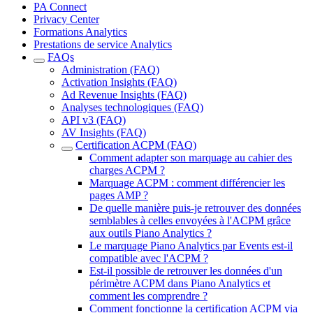
PA Connect
Privacy Center
Formations Analytics
Prestations de service Analytics
FAQs
Administration (FAQ)
Activation Insights (FAQ)
Ad Revenue Insights (FAQ)
Analyses technologiques (FAQ)
API v3 (FAQ)
AV Insights (FAQ)
Certification ACPM (FAQ)
Comment adapter son marquage au cahier des
charges ACPM ?
Marquage ACPM : comment différencier les
pages AMP ?
De quelle manière puis-je retrouver des données
semblables à celles envoyées à l'ACPM grâce
aux outils Piano Analytics ?
Le marquage Piano Analytics par Events est-il
compatible avec l'ACPM ?
Est-il possible de retrouver les données d'un
périmètre ACPM dans Piano Analytics et
comment les comprendre ?
Comment fonctionne la certification ACPM via