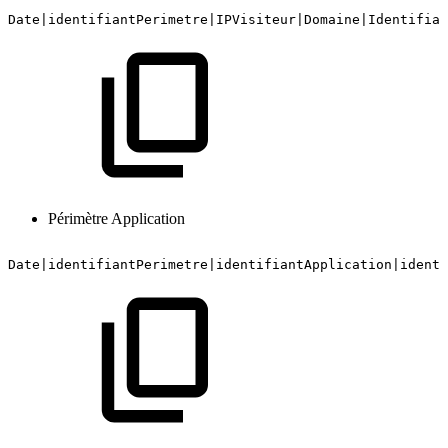
Date|identifiantPerimetre|IPVisiteur|Domaine|Identifian
Périmètre Application
Date|identifiantPerimetre|identifiantApplication|identi