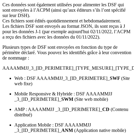
Ces données sont également utilisées pour alimenter les DSF qui
sont envoyées à l’ACPM (ainsi qu’aux éditeurs s’ils l’ont spécifié
sur leur DSH).
Ces fichiers sont édités quotidiennement et hebdomadairement.
Les fichiers DSF sont envoyés au format JSON, ils sont reçus à J
pour les données J-1 (par exemple aujourd'hui 02/11/2022, l’ACPM
a reçu des fichiers avec les données du 01/11/2022).
Plusieurs types de DSF sont envoyées en fonction du type de
périmètre déclaré. Vous pouvez les identifiés grâce à leur convention
de nommage :
AAAAMMJJ_3_[ID_PERIMETRE]_[TYPE_MESURE]_[TYPE_DS
Web : DSF AAAAMMJJ_3_[ID_PERIMETRE]_
SWF
(Site
web fixe)
Mobile Responsive & Hybride : DSF AAAAMMJJ
_3_[ID_PERIMETRE]_
SWM
(Site web mobile)
AMP : AAAAMMJJ _3_[ID_PERIMETRE]_
CD
(Contenu
distribué)
Application Mobile : DSF AAAAMMJJ
_3_[ID_PERIMETRE]_
ANM
(Application native mobile)