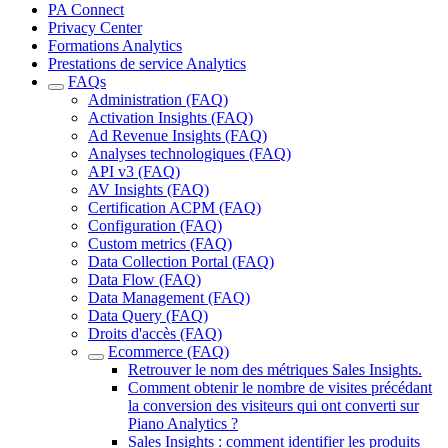
PA Connect
Privacy Center
Formations Analytics
Prestations de service Analytics
FAQs
Administration (FAQ)
Activation Insights (FAQ)
Ad Revenue Insights (FAQ)
Analyses technologiques (FAQ)
API v3 (FAQ)
AV Insights (FAQ)
Certification ACPM (FAQ)
Configuration (FAQ)
Custom metrics (FAQ)
Data Collection Portal (FAQ)
Data Flow (FAQ)
Data Management (FAQ)
Data Query (FAQ)
Droits d'accès (FAQ)
Ecommerce (FAQ)
Retrouver le nom des métriques Sales Insights.
Comment obtenir le nombre de visites précédant
la conversion des visiteurs qui ont converti sur
Piano Analytics ?
Sales Insights : comment identifier les produits