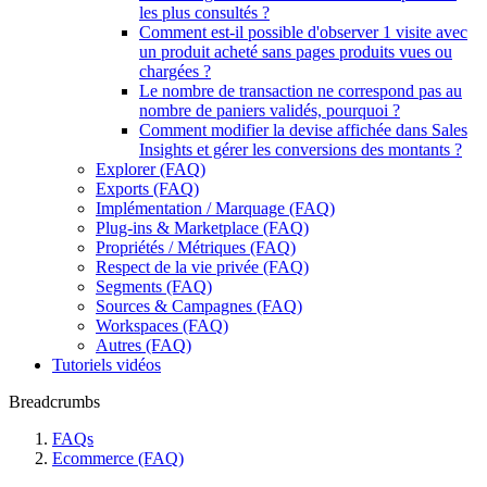
les plus consultés ?
Comment est-il possible d'observer 1 visite avec
un produit acheté sans pages produits vues ou
chargées ?
Le nombre de transaction ne correspond pas au
nombre de paniers validés, pourquoi ?
Comment modifier la devise affichée dans Sales
Insights et gérer les conversions des montants ?
Explorer (FAQ)
Exports (FAQ)
Implémentation / Marquage (FAQ)
Plug-ins & Marketplace (FAQ)
Propriétés / Métriques (FAQ)
Respect de la vie privée (FAQ)
Segments (FAQ)
Sources & Campagnes (FAQ)
Workspaces (FAQ)
Autres (FAQ)
Tutoriels vidéos
Breadcrumbs
FAQs
Ecommerce (FAQ)