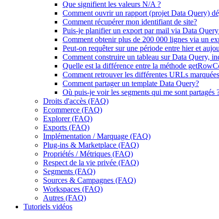
Que signifient les valeurs N/A ?
Comment ouvrir un rapport (projet Data Query) déj
Comment récupérer mon identifiant de site?
Puis-je planifier un export par mail via Data Query
Comment obtenir plus de 200 000 lignes via un ex
Peut-on requêter sur une période entre hier et aujou
Comment construire un tableau sur Data Query, ind
Quelle est la différence entre la méthode getRowCo
Comment retrouver les différentes URLs marquées
Comment partager un template Data Query?
Où puis-je voir les segments qui me sont partagés 
Droits d'accès (FAQ)
Ecommerce (FAQ)
Explorer (FAQ)
Exports (FAQ)
Implémentation / Marquage (FAQ)
Plug-ins & Marketplace (FAQ)
Propriétés / Métriques (FAQ)
Respect de la vie privée (FAQ)
Segments (FAQ)
Sources & Campagnes (FAQ)
Workspaces (FAQ)
Autres (FAQ)
Tutoriels vidéos