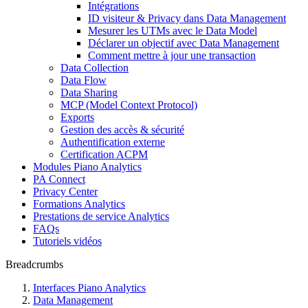
Intégrations
ID visiteur & Privacy dans Data Management
Mesurer les UTMs avec le Data Model
Déclarer un objectif avec Data Management
Comment mettre à jour une transaction
Data Collection
Data Flow
Data Sharing
MCP (Model Context Protocol)
Exports
Gestion des accès & sécurité
Authentification externe
Certification ACPM
Modules Piano Analytics
PA Connect
Privacy Center
Formations Analytics
Prestations de service Analytics
FAQs
Tutoriels vidéos
Breadcrumbs
Interfaces Piano Analytics
Data Management