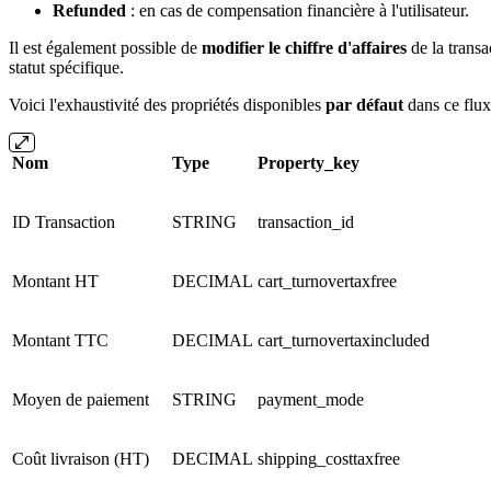
Refunded
: en cas de compensation financière à l'utilisateur.
Il est également possible de
modifier le chiffre d'affaires
de la transa
statut spécifique.
Voici l'exhaustivité des propriétés disponibles
par défaut
dans ce flux
Nom
Type
Property_key
ID Transaction
STRING
transaction_id
Montant HT
DECIMAL
cart_turnovertaxfree
Montant TTC
DECIMAL
cart_turnovertaxincluded
Moyen de paiement
STRING
payment_mode
Coût livraison (HT)
DECIMAL
shipping_costtaxfree