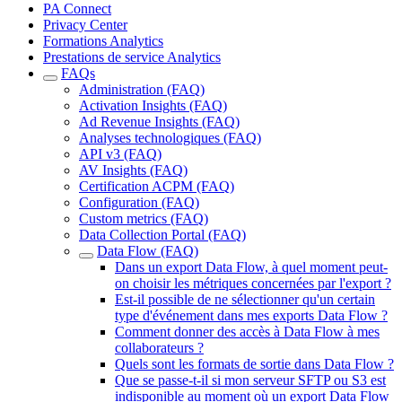
PA Connect
Privacy Center
Formations Analytics
Prestations de service Analytics
FAQs
Administration (FAQ)
Activation Insights (FAQ)
Ad Revenue Insights (FAQ)
Analyses technologiques (FAQ)
API v3 (FAQ)
AV Insights (FAQ)
Certification ACPM (FAQ)
Configuration (FAQ)
Custom metrics (FAQ)
Data Collection Portal (FAQ)
Data Flow (FAQ)
Dans un export Data Flow, à quel moment peut-
on choisir les métriques concernées par l'export ?
Est-il possible de ne sélectionner qu'un certain
type d'événement dans mes exports Data Flow ?
Comment donner des accès à Data Flow à mes
collaborateurs ?
Quels sont les formats de sortie dans Data Flow ?
Que se passe-t-il si mon serveur SFTP ou S3 est
indisponible au moment où un export Data Flow