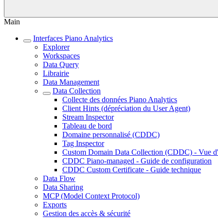
Main
Interfaces Piano Analytics
Explorer
Workspaces
Data Query
Librairie
Data Management
Data Collection
Collecte des données Piano Analytics
Client Hints (dépréciation du User Agent)
Stream Inspector
Tableau de bord
Domaine personnalisé (CDDC)
Tag Inspector
Custom Domain Data Collection (CDDC) - Vue d
CDDC Piano-managed - Guide de configuration
CDDC Custom Certificate - Guide technique
Data Flow
Data Sharing
MCP (Model Context Protocol)
Exports
Gestion des accès & sécurité