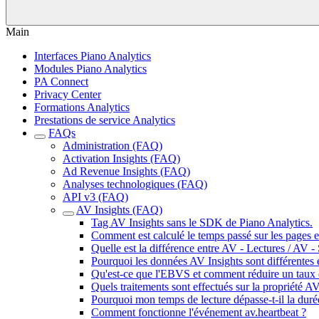
Main
Interfaces Piano Analytics
Modules Piano Analytics
PA Connect
Privacy Center
Formations Analytics
Prestations de service Analytics
FAQs
Administration (FAQ)
Activation Insights (FAQ)
Ad Revenue Insights (FAQ)
Analyses technologiques (FAQ)
API v3 (FAQ)
AV Insights (FAQ)
Tag AV Insights sans le SDK de Piano Analytics.
Comment est calculé le temps passé sur les pages e
Quelle est la différence entre AV - Lectures / AV -
Pourquoi les données AV Insights sont différentes e
Qu'est-ce que l'EBVS et comment réduire un taux
Quels traitements sont effectués sur la propriété A
Pourquoi mon temps de lecture dépasse-t-il la dur
Comment fonctionne l'événement av.heartbeat ?