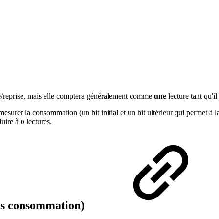
se/reprise, mais elle comptera généralement comme
une
lecture tant qu'i
esurer la consommation (un hit initial et un hit ultérieur qui permet à la
duire à
lectures.
0
ans consommation)