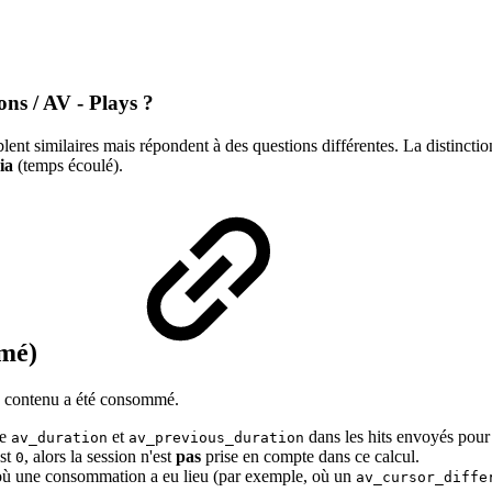
ions / AV - Plays ?
ent similaires mais répondent à des questions différentes. La distinctio
ia
(temps écoulé).
mmé)
u contenu a été consommé.
re
et
dans les hits envoyés pour
av_duration
av_previous_duration
est
, alors la session n'est
pas
prise en compte dans ce calcul.
0
 où une consommation a eu lieu (par exemple, où un
av_cursor_diffe