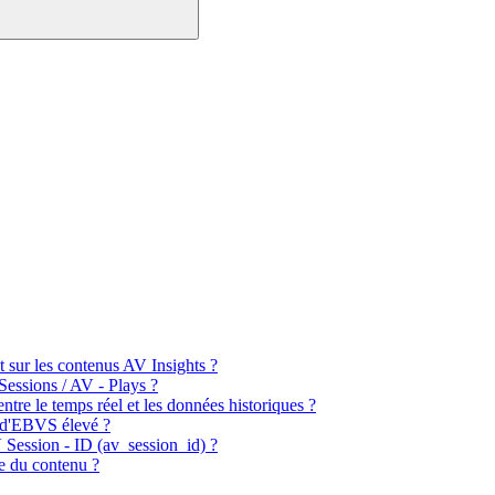
t sur les contenus AV Insights ?
 Sessions / AV - Plays ?
ntre le temps réel et les données historiques ?
 d'EBVS élevé ?
V Session - ID (av_session_id) ?
ée du contenu ?