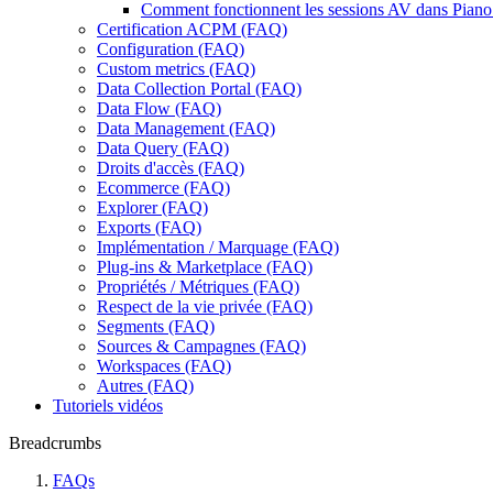
Comment fonctionnent les sessions AV dans Piano 
Certification ACPM (FAQ)
Configuration (FAQ)
Custom metrics (FAQ)
Data Collection Portal (FAQ)
Data Flow (FAQ)
Data Management (FAQ)
Data Query (FAQ)
Droits d'accès (FAQ)
Ecommerce (FAQ)
Explorer (FAQ)
Exports (FAQ)
Implémentation / Marquage (FAQ)
Plug-ins & Marketplace (FAQ)
Propriétés / Métriques (FAQ)
Respect de la vie privée (FAQ)
Segments (FAQ)
Sources & Campagnes (FAQ)
Workspaces (FAQ)
Autres (FAQ)
Tutoriels vidéos
Breadcrumbs
FAQs