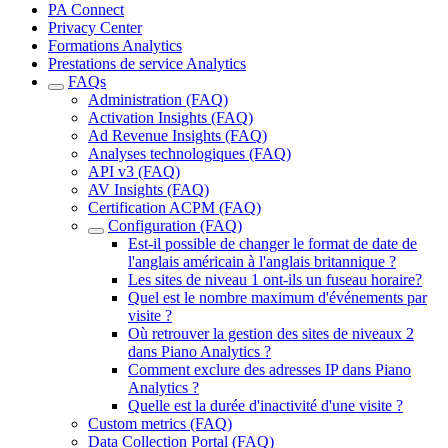
PA Connect
Privacy Center
Formations Analytics
Prestations de service Analytics
FAQs
Administration (FAQ)
Activation Insights (FAQ)
Ad Revenue Insights (FAQ)
Analyses technologiques (FAQ)
API v3 (FAQ)
AV Insights (FAQ)
Certification ACPM (FAQ)
Configuration (FAQ)
Est-il possible de changer le format de date de
l'anglais américain à l'anglais britannique ?
Les sites de niveau 1 ont-ils un fuseau horaire?
Quel est le nombre maximum d'événements par
visite ?
Où retrouver la gestion des sites de niveaux 2
dans Piano Analytics ?
Comment exclure des adresses IP dans Piano
Analytics ?
Quelle est la durée d'inactivité d'une visite ?
Custom metrics (FAQ)
Data Collection Portal (FAQ)