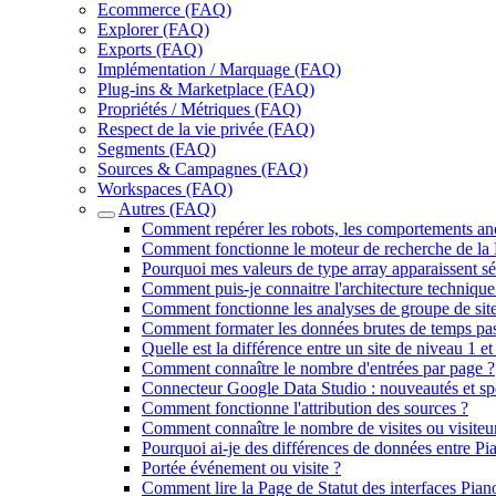
Ecommerce (FAQ)
Explorer (FAQ)
Exports (FAQ)
Implémentation / Marquage (FAQ)
Plug-ins & Marketplace (FAQ)
Propriétés / Métriques (FAQ)
Respect de la vie privée (FAQ)
Segments (FAQ)
Sources & Campagnes (FAQ)
Workspaces (FAQ)
Autres (FAQ)
Comment repérer les robots, les comportements ano
Comment fonctionne le moteur de recherche de la L
Pourquoi mes valeurs de type array apparaissent sé
Comment puis-je connaitre l'architecture technique 
Comment fonctionne les analyses de groupe de sites
Comment formater les données brutes de temps pas
Quelle est la différence entre un site de niveau 1 et
Comment connaître le nombre d'entrées par page ?
Connecteur Google Data Studio : nouveautés et spé
Comment fonctionne l'attribution des sources ?
Comment connaître le nombre de visites ou visiteur
Pourquoi ai-je des différences de données entre Pi
Portée événement ou visite ?
Comment lire la Page de Statut des interfaces Pian