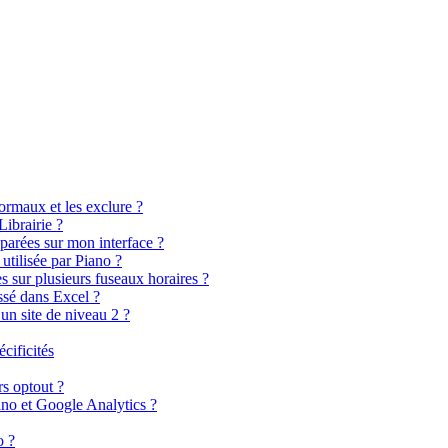
rmaux et les exclure ?
ibrairie ?
parées sur mon interface ?
utilisée par Piano ?
 sur plusieurs fuseaux horaires ?
sé dans Excel ?
 un site de niveau 2 ?
cificités
s optout ?
ano et Google Analytics ?
o ?