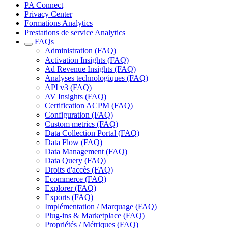
PA Connect
Privacy Center
Formations Analytics
Prestations de service Analytics
FAQs
Administration (FAQ)
Activation Insights (FAQ)
Ad Revenue Insights (FAQ)
Analyses technologiques (FAQ)
API v3 (FAQ)
AV Insights (FAQ)
Certification ACPM (FAQ)
Configuration (FAQ)
Custom metrics (FAQ)
Data Collection Portal (FAQ)
Data Flow (FAQ)
Data Management (FAQ)
Data Query (FAQ)
Droits d'accès (FAQ)
Ecommerce (FAQ)
Explorer (FAQ)
Exports (FAQ)
Implémentation / Marquage (FAQ)
Plug-ins & Marketplace (FAQ)
Propriétés / Métriques (FAQ)