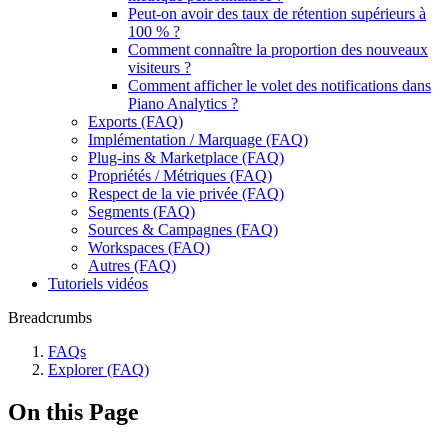
Peut-on avoir des taux de rétention supérieurs à
100 % ?
Comment connaître la proportion des nouveaux
visiteurs ?
Comment afficher le volet des notifications dans
Piano Analytics ?
Exports (FAQ)
Implémentation / Marquage (FAQ)
Plug-ins & Marketplace (FAQ)
Propriétés / Métriques (FAQ)
Respect de la vie privée (FAQ)
Segments (FAQ)
Sources & Campagnes (FAQ)
Workspaces (FAQ)
Autres (FAQ)
Tutoriels vidéos
Breadcrumbs
FAQs
Explorer (FAQ)
On this Page