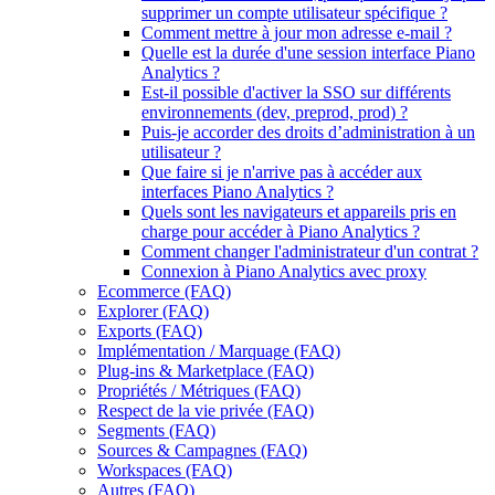
supprimer un compte utilisateur spécifique ?
Comment mettre à jour mon adresse e-mail ?
Quelle est la durée d'une session interface Piano
Analytics ?
Est-il possible d'activer la SSO sur différents
environnements (dev, preprod, prod) ?
Puis-je accorder des droits d’administration à un
utilisateur ?
Que faire si je n'arrive pas à accéder aux
interfaces Piano Analytics ?
Quels sont les navigateurs et appareils pris en
charge pour accéder à Piano Analytics ?
Comment changer l'administrateur d'un contrat ?
Connexion à Piano Analytics avec proxy
Ecommerce (FAQ)
Explorer (FAQ)
Exports (FAQ)
Implémentation / Marquage (FAQ)
Plug-ins & Marketplace (FAQ)
Propriétés / Métriques (FAQ)
Respect de la vie privée (FAQ)
Segments (FAQ)
Sources & Campagnes (FAQ)
Workspaces (FAQ)
Autres (FAQ)