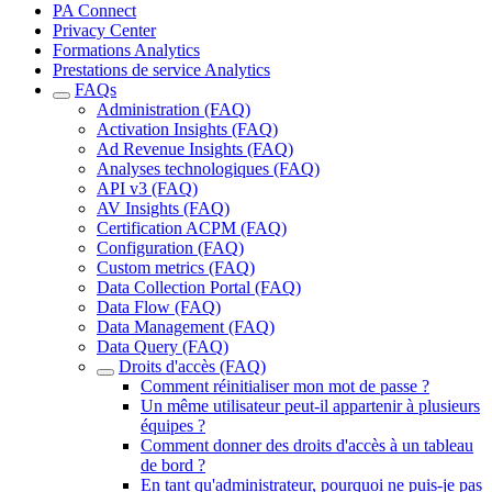
PA Connect
Privacy Center
Formations Analytics
Prestations de service Analytics
FAQs
Administration (FAQ)
Activation Insights (FAQ)
Ad Revenue Insights (FAQ)
Analyses technologiques (FAQ)
API v3 (FAQ)
AV Insights (FAQ)
Certification ACPM (FAQ)
Configuration (FAQ)
Custom metrics (FAQ)
Data Collection Portal (FAQ)
Data Flow (FAQ)
Data Management (FAQ)
Data Query (FAQ)
Droits d'accès (FAQ)
Comment réinitialiser mon mot de passe ?
Un même utilisateur peut-il appartenir à plusieurs
équipes ?
Comment donner des droits d'accès à un tableau
de bord ?
En tant qu'administrateur, pourquoi ne puis-je pas