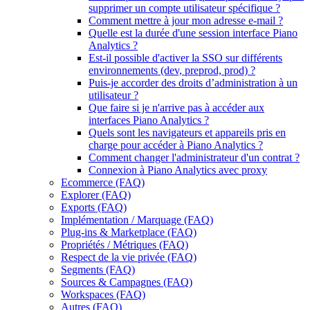
supprimer un compte utilisateur spécifique ?
Comment mettre à jour mon adresse e-mail ?
Quelle est la durée d'une session interface Piano
Analytics ?
Est-il possible d'activer la SSO sur différents
environnements (dev, preprod, prod) ?
Puis-je accorder des droits d’administration à un
utilisateur ?
Que faire si je n'arrive pas à accéder aux
interfaces Piano Analytics ?
Quels sont les navigateurs et appareils pris en
charge pour accéder à Piano Analytics ?
Comment changer l'administrateur d'un contrat ?
Connexion à Piano Analytics avec proxy
Ecommerce (FAQ)
Explorer (FAQ)
Exports (FAQ)
Implémentation / Marquage (FAQ)
Plug-ins & Marketplace (FAQ)
Propriétés / Métriques (FAQ)
Respect de la vie privée (FAQ)
Segments (FAQ)
Sources & Campagnes (FAQ)
Workspaces (FAQ)
Autres (FAQ)