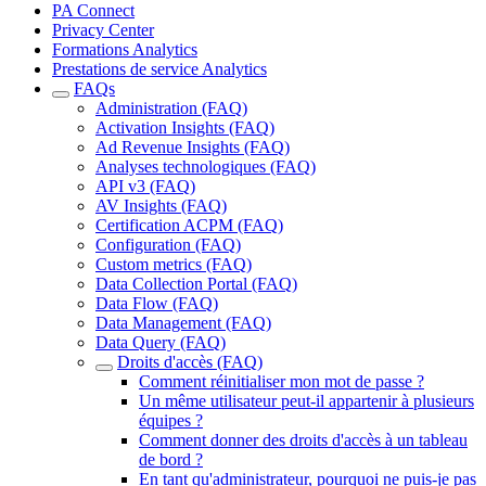
PA Connect
Privacy Center
Formations Analytics
Prestations de service Analytics
FAQs
Administration (FAQ)
Activation Insights (FAQ)
Ad Revenue Insights (FAQ)
Analyses technologiques (FAQ)
API v3 (FAQ)
AV Insights (FAQ)
Certification ACPM (FAQ)
Configuration (FAQ)
Custom metrics (FAQ)
Data Collection Portal (FAQ)
Data Flow (FAQ)
Data Management (FAQ)
Data Query (FAQ)
Droits d'accès (FAQ)
Comment réinitialiser mon mot de passe ?
Un même utilisateur peut-il appartenir à plusieurs
équipes ?
Comment donner des droits d'accès à un tableau
de bord ?
En tant qu'administrateur, pourquoi ne puis-je pas