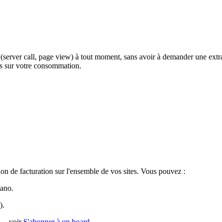
(server call, page view) à tout moment, sans avoir à demander une extr
tes sur votre consommation.
n de facturation sur l'ensemble de vos sites. Vous pouvez :
iano.
).
l — voir
S'abonner à un board
.