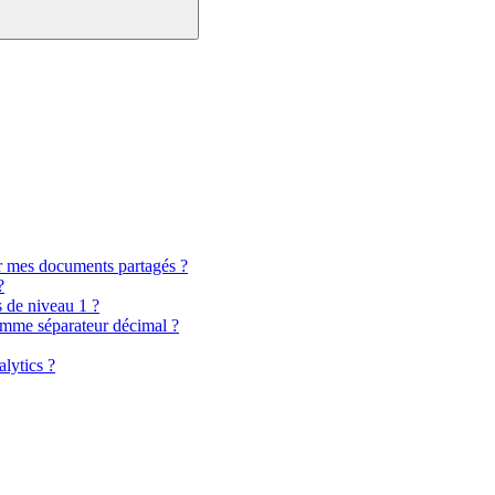
r mes documents partagés ?
?
s de niveau 1 ?
comme séparateur décimal ?
lytics ?