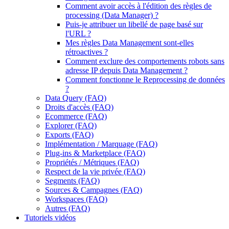
Comment avoir accès à l'édition des règles de
processing (Data Manager) ?
Puis-je attribuer un libellé de page basé sur
l'URL ?
Mes règles Data Management sont-elles
rétroactives ?
Comment exclure des comportements robots sans
adresse IP depuis Data Management ?
Comment fonctionne le Reprocessing de données
?
Data Query (FAQ)
Droits d'accès (FAQ)
Ecommerce (FAQ)
Explorer (FAQ)
Exports (FAQ)
Implémentation / Marquage (FAQ)
Plug-ins & Marketplace (FAQ)
Propriétés / Métriques (FAQ)
Respect de la vie privée (FAQ)
Segments (FAQ)
Sources & Campagnes (FAQ)
Workspaces (FAQ)
Autres (FAQ)
Tutoriels vidéos