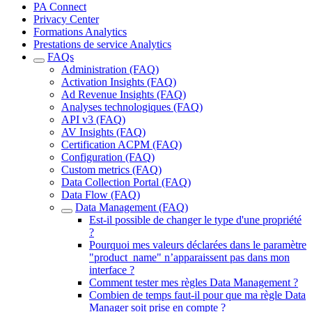
PA Connect
Privacy Center
Formations Analytics
Prestations de service Analytics
FAQs
Administration (FAQ)
Activation Insights (FAQ)
Ad Revenue Insights (FAQ)
Analyses technologiques (FAQ)
API v3 (FAQ)
AV Insights (FAQ)
Certification ACPM (FAQ)
Configuration (FAQ)
Custom metrics (FAQ)
Data Collection Portal (FAQ)
Data Flow (FAQ)
Data Management (FAQ)
Est-il possible de changer le type d'une propriété
?
Pourquoi mes valeurs déclarées dans le paramètre
"product_name" n’apparaissent pas dans mon
interface ?
Comment tester mes règles Data Management ?
Combien de temps faut-il pour que ma règle Data
Manager soit prise en compte ?