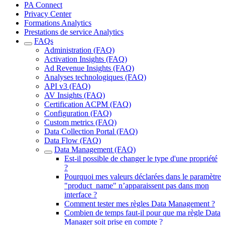
PA Connect
Privacy Center
Formations Analytics
Prestations de service Analytics
FAQs
Administration (FAQ)
Activation Insights (FAQ)
Ad Revenue Insights (FAQ)
Analyses technologiques (FAQ)
API v3 (FAQ)
AV Insights (FAQ)
Certification ACPM (FAQ)
Configuration (FAQ)
Custom metrics (FAQ)
Data Collection Portal (FAQ)
Data Flow (FAQ)
Data Management (FAQ)
Est-il possible de changer le type d'une propriété
?
Pourquoi mes valeurs déclarées dans le paramètre
"product_name" n’apparaissent pas dans mon
interface ?
Comment tester mes règles Data Management ?
Combien de temps faut-il pour que ma règle Data
Manager soit prise en compte ?