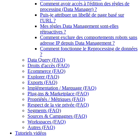
Comment avoir accès à l'édition des règles de
processing (Data Manager) ?
Puis-je attribuer un libellé de page basé sur
l'URL ?
Mes règles Data Management sont-elles
rétroactives ?
Comment exclure des comportements robots sans
adresse IP depuis Data Management ?
Comment fonctionne le Reprocessing de données
?
Data Query (FAQ)
Droits d'accès (FAQ)
Ecommerce (FAQ)
Explorer (FAQ)
Exports (FAQ)
Implémentation / Marquage (FAQ)
Plug-ins & Marketplace (FAQ)
Propriétés / Métriques (FAQ)
Respect de la vie privée (FAQ)
Segments (FAQ)
Sources & Campagnes (FAQ)
Workspaces (FAQ)
Autres (FAQ)
Tutoriels vidéos