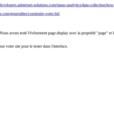
/developers.atinternet-solutions.com/piano-analytics/data-collection/how
ns.com/generalites/construire-votre-hit/
Nous avons testé l'évènement page.display avec la propriété "page" et l
 votre site pour le tester dans l'interface.