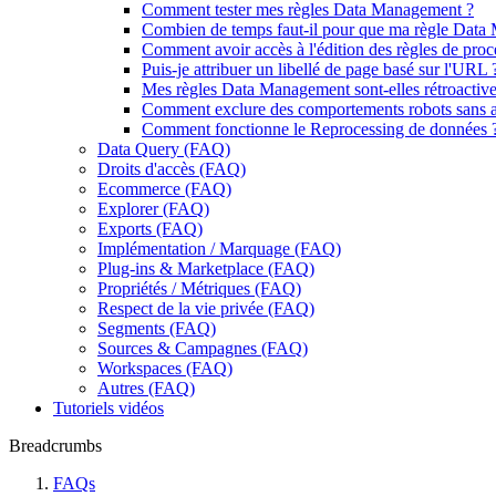
Comment tester mes règles Data Management ?
Combien de temps faut-il pour que ma règle Data 
Comment avoir accès à l'édition des règles de pro
Puis-je attribuer un libellé de page basé sur l'URL 
Mes règles Data Management sont-elles rétroactive
Comment exclure des comportements robots sans 
Comment fonctionne le Reprocessing de données 
Data Query (FAQ)
Droits d'accès (FAQ)
Ecommerce (FAQ)
Explorer (FAQ)
Exports (FAQ)
Implémentation / Marquage (FAQ)
Plug-ins & Marketplace (FAQ)
Propriétés / Métriques (FAQ)
Respect de la vie privée (FAQ)
Segments (FAQ)
Sources & Campagnes (FAQ)
Workspaces (FAQ)
Autres (FAQ)
Tutoriels vidéos
Breadcrumbs
FAQs