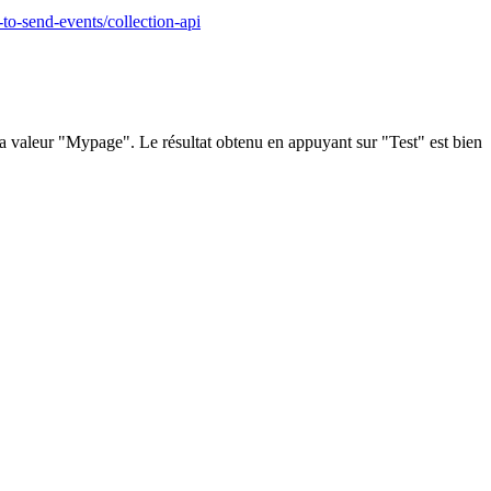
-to-send-events/collection-api
a valeur "Mypage". Le résultat obtenu en appuyant sur "Test" est bien