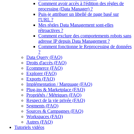
Comment avoir accès à l'édition des règles de
processing (Data Manager) ?
Puis-je attribuer un libellé de page basé sur
l'URL ?
Mes règles Data Management sont-elles
rétroactives ?
Comment exclure des comportements robots sans
adresse IP depuis Data Management ?
Comment fonctionne le Reprocessing de données
?
Data Query (FAQ)
Droits d'accès (FAQ)
Ecommerce (FAQ)
Explorer (FAQ)
Exports (FAQ)
Implémentation / Marquage (FAQ)
Plug-ins & Marketplace (FAQ)
Propriétés / Métriques (FAQ)
Respect de la vie privée (FAQ)
Segments (FAQ)
Sources & Campagnes (FAQ)
Workspaces (FAQ)
Autres (FAQ)
Tutoriels vidéos