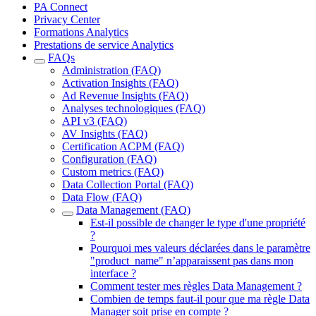
PA Connect
Privacy Center
Formations Analytics
Prestations de service Analytics
FAQs
Administration (FAQ)
Activation Insights (FAQ)
Ad Revenue Insights (FAQ)
Analyses technologiques (FAQ)
API v3 (FAQ)
AV Insights (FAQ)
Certification ACPM (FAQ)
Configuration (FAQ)
Custom metrics (FAQ)
Data Collection Portal (FAQ)
Data Flow (FAQ)
Data Management (FAQ)
Est-il possible de changer le type d'une propriété
?
Pourquoi mes valeurs déclarées dans le paramètre
"product_name" n’apparaissent pas dans mon
interface ?
Comment tester mes règles Data Management ?
Combien de temps faut-il pour que ma règle Data
Manager soit prise en compte ?