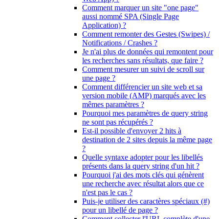
Comment marquer un site "one page"
aussi nommé SPA (Single Page
Application) ?
Comment remonter des Gestes (Swipes) /
Notifications / Crashes ?
Je n'ai plus de données qui remontent pour
les recherches sans résultats, que faire ?
Comment mesurer un suivi de scroll sur
une page ?
Comment différencier un site web et sa
version mobile (AMP) marqués avec les
mêmes paramètres ?
Pourquoi mes paramètres de query string
ne sont pas récupérés ?
Est-il possible d'envoyer 2 hits à
destination de 2 sites depuis la même page
?
Quelle syntaxe adopter pour les libellés
présents dans la query string d'un hit ?
Pourquoi j'ai des mots clés qui génèrent
une recherche avec résultat alors que ce
n'est pas le cas ?
Puis-je utiliser des caractères spéciaux (#)
pour un libellé de page ?
Comment collecter l'URL complète d'une