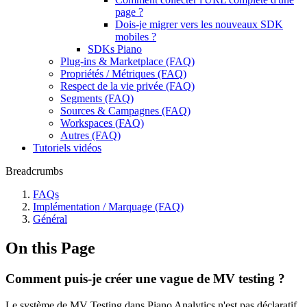
page ?
Dois-je migrer vers les nouveaux SDK
mobiles ?
SDKs Piano
Plug-ins & Marketplace (FAQ)
Propriétés / Métriques (FAQ)
Respect de la vie privée (FAQ)
Segments (FAQ)
Sources & Campagnes (FAQ)
Workspaces (FAQ)
Autres (FAQ)
Tutoriels vidéos
Breadcrumbs
FAQs
Implémentation / Marquage (FAQ)
Général
On this Page
Comment puis-je créer une vague de MV testing ?
Le système de MV Testing dans Piano Analytics n'est pas déclaratif.