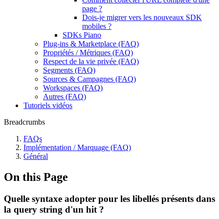
page ?
Dois-je migrer vers les nouveaux SDK
mobiles ?
SDKs Piano
Plug-ins & Marketplace (FAQ)
Propriétés / Métriques (FAQ)
Respect de la vie privée (FAQ)
Segments (FAQ)
Sources & Campagnes (FAQ)
Workspaces (FAQ)
Autres (FAQ)
Tutoriels vidéos
Breadcrumbs
FAQs
Implémentation / Marquage (FAQ)
Général
On this Page
Quelle syntaxe adopter pour les libellés présents dans
la query string d'un hit ?