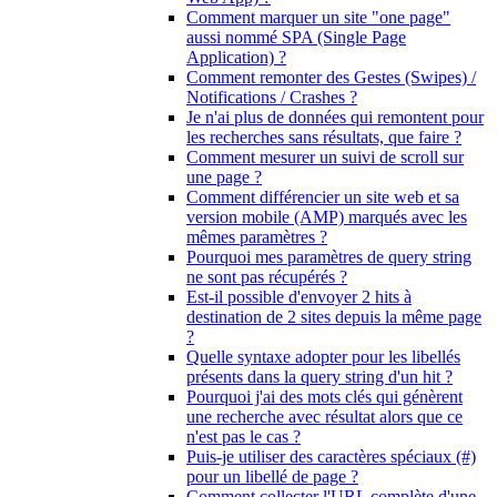
Comment marquer un site "one page"
aussi nommé SPA (Single Page
Application) ?
Comment remonter des Gestes (Swipes) /
Notifications / Crashes ?
Je n'ai plus de données qui remontent pour
les recherches sans résultats, que faire ?
Comment mesurer un suivi de scroll sur
une page ?
Comment différencier un site web et sa
version mobile (AMP) marqués avec les
mêmes paramètres ?
Pourquoi mes paramètres de query string
ne sont pas récupérés ?
Est-il possible d'envoyer 2 hits à
destination de 2 sites depuis la même page
?
Quelle syntaxe adopter pour les libellés
présents dans la query string d'un hit ?
Pourquoi j'ai des mots clés qui génèrent
une recherche avec résultat alors que ce
n'est pas le cas ?
Puis-je utiliser des caractères spéciaux (#)
pour un libellé de page ?
Comment collecter l'URL complète d'une