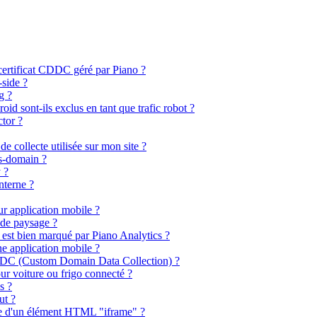
ertificat CDDC géré par Piano ?
side ?
g ?
d sont-ils exclus en tant que trafic robot ?
ctor ?
de collecte utilisée sur mon site ?
s-domain ?
y ?
nterne ?
sur application mobile ?
ode paysage ?
est bien marqué par Piano Analytics ?
ne application mobile ?
 CDDC (Custom Domain Data Collection) ?
our voiture ou frigo connecté ?
s ?
ut ?
re d'un élément HTML "iframe" ?