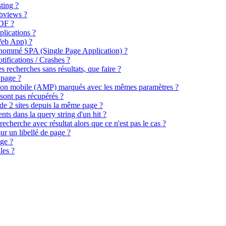
ting ?
bviews ?
DF ?
plications ?
eb App) ?
 nommé SPA (Single Page Application) ?
ifications / Crashes ?
s recherches sans résultats, que faire ?
 page ?
rsion mobile (AMP) marqués avec les mêmes paramètres ?
sont pas récupérés ?
n de 2 sites depuis la même page ?
nts dans la query string d'un hit ?
recherche avec résultat alors que ce n'est pas le cas ?
our un libellé de page ?
ge ?
les ?