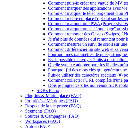
Comment puis-je créer une vague de MV tes
Comment marquer des applications avec we
Comment marquer le téléchargement d'un P
Comment mettre en place l'opt-out sur les ap
Comment marquer une PWA (Progressive W
Comment marquer un site "one page" aussi
Comment remonter des Gestes (Swipes) / Not
Je n'ai plus de données qui remontent pour le
Comment mesurer un suivi de scroll sur une
Comment différencier un site web et sa ve
Pourquoi mes paramètres de query string ne 
Est-il possible d'envoyer 2 hits à destinatio
Quelle syntaxe adopter pour les libellés prése
Pourquoi j'ai des mots clés qui génèrent une 
Puis-je utiliser des caractères spéciaux (#) p
Comment collecter l'URL complète d'une pa
Dois-je migrer vers les nouveaux SDK mobi
SDKs Piano
Plug-ins & Marketplace (FAQ)
Propriétés / Métriques (FAQ)
Respect de la vie privée (FAQ)
Segments (FAQ)
Sources & Campagnes (FAQ)
Workspaces (FAQ)
Autres (FAQ)