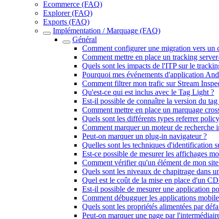
Ecommerce (FAQ)
Explorer (FAQ)
Exports (FAQ)
Implémentation / Marquage (FAQ)
Général
Comment configurer une migration vers un c
Comment mettre en place un tracking server-
Quels sont les impacts de l'ITP sur le trackin
Pourquoi mes événements d'application Androi
Comment filtrer mon trafic sur Stream Inspe
Qu'est-ce qui est inclus avec le Tag Light ?
Est-il possible de connaître la version du tag 
Comment mettre en place un marquage cros
Quels sont les différents types referrer polic
Comment marquer un moteur de recherche i
Peut-on marquer un plug-in navigateur ?
Quelles sont les techniques d'identification 
Est-ce possible de mesurer les affichages m
Comment vérifier qu'un élément de mon site 
Quels sont les niveaux de chapitrage dans u
Quel est le coût de la mise en place d'un
Est-il possible de mesurer une application p
Comment débugguer les applications mobile
Quels sont les propriétés alimentées par défa
Peut-on marquer une page par l'intermédiai