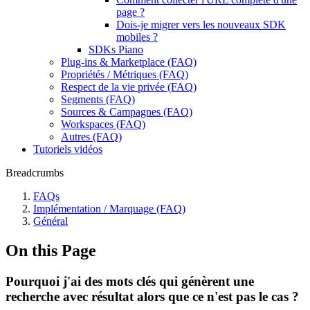
page ?
Dois-je migrer vers les nouveaux SDK
mobiles ?
SDKs Piano
Plug-ins & Marketplace (FAQ)
Propriétés / Métriques (FAQ)
Respect de la vie privée (FAQ)
Segments (FAQ)
Sources & Campagnes (FAQ)
Workspaces (FAQ)
Autres (FAQ)
Tutoriels vidéos
Breadcrumbs
FAQs
Implémentation / Marquage (FAQ)
Général
On this Page
Pourquoi j'ai des mots clés qui génèrent une
recherche avec résultat alors que ce n'est pas le cas ?