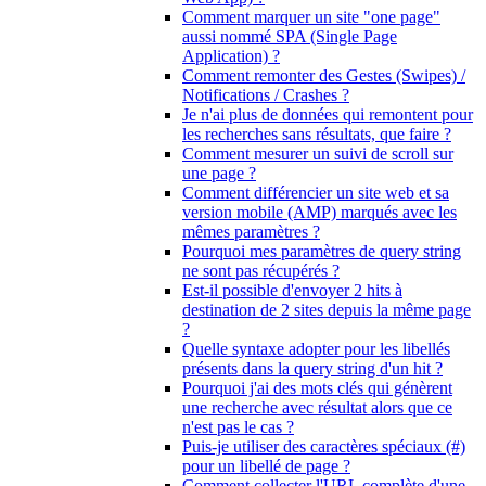
Comment marquer un site "one page"
aussi nommé SPA (Single Page
Application) ?
Comment remonter des Gestes (Swipes) /
Notifications / Crashes ?
Je n'ai plus de données qui remontent pour
les recherches sans résultats, que faire ?
Comment mesurer un suivi de scroll sur
une page ?
Comment différencier un site web et sa
version mobile (AMP) marqués avec les
mêmes paramètres ?
Pourquoi mes paramètres de query string
ne sont pas récupérés ?
Est-il possible d'envoyer 2 hits à
destination de 2 sites depuis la même page
?
Quelle syntaxe adopter pour les libellés
présents dans la query string d'un hit ?
Pourquoi j'ai des mots clés qui génèrent
une recherche avec résultat alors que ce
n'est pas le cas ?
Puis-je utiliser des caractères spéciaux (#)
pour un libellé de page ?
Comment collecter l'URL complète d'une