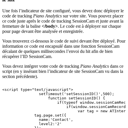
Une fois l’indicateur de site configuré, vous devez donc déployer le
code de tracking
Piano Analytics
sur votre site. Vous pouvez placer
ce code juste après le code de tracking SessionCam et juste avant la
fermeture de la balise
</body>
. Le code est à déployer sur chaque
pour page devant être analysée et enregistrée.
Vous trouverez ci-dessous le code de suivi devant être déployé. Pour
information ce code est encapsulé dans une fonction SessionCam
décalant de quelques millisecondes l’envoi du hit afin de bien
récupérer l’ID SessionCam.
Vous devez intégrer votre code de tracking
Piano Analytics
dans ce
script (en y insérant bien l’indicateur de site SessionCam vu dans la
section précédente).
<script
type="text/javascript">
setTimeout('setSessionID()',500);
function
setSessionID()
{
if(typeof
window.sessionCamReco
if(window.sessionCamRecorde
var
tag
=
new
ATIntern
tag.page.set({
name:'Contact',
level2:'2'