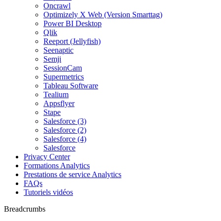
Oncrawl
Optimizely X Web (Version Smarttag)
Power BI Desktop
Qlik
Reeport (Jellyfish)
Seenaptic
Semji
SessionCam
Supermetrics
Tableau Software
Tealium
Appsflyer
Stape
Salesforce (3)
Salesforce (2)
Salesforce (4)
Salesforce
Privacy Center
Formations Analytics
Prestations de service Analytics
FAQs
Tutoriels vidéos
Breadcrumbs