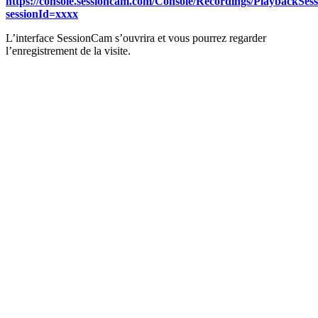
https://console.sessioncam.com/Console/Recordings/PlaybackSes
sessionId=xxxx
L’interface SessionCam s’ouvrira et vous pourrez regarder
l’enregistrement de la visite.