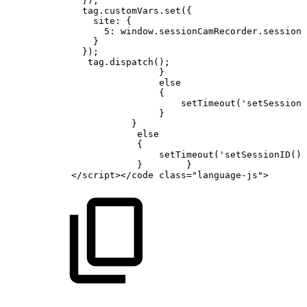
});
tag.customVars.set({
site:
{
5:
window.sessionCamRecorder.sessionI
}
});
tag.dispatch();
}
else
{
setTimeout('setSessionI
}
}
else
{
setTimeout('setSessionID()'
}
}
</script></code
class="language-js">