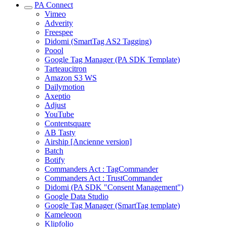
PA Connect
Vimeo
Adverity
Freespee
Didomi (SmartTag AS2 Tagging)
Poool
Google Tag Manager (PA SDK Template)
Tarteaucitron
Amazon S3 WS
Dailymotion
Axeptio
Adjust
YouTube
Contentsquare
AB Tasty
Airship [Ancienne version]
Batch
Botify
Commanders Act : TagCommander
Commanders Act : TrustCommander
Didomi (PA SDK "Consent Management")
Google Data Studio
Google Tag Manager (SmartTag template)
Kameleoon
Klipfolio