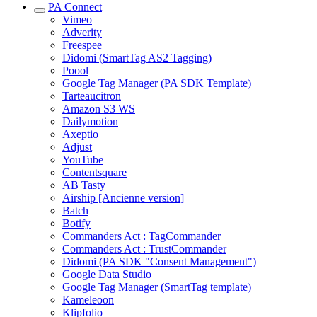
PA Connect
Vimeo
Adverity
Freespee
Didomi (SmartTag AS2 Tagging)
Poool
Google Tag Manager (PA SDK Template)
Tarteaucitron
Amazon S3 WS
Dailymotion
Axeptio
Adjust
YouTube
Contentsquare
AB Tasty
Airship [Ancienne version]
Batch
Botify
Commanders Act : TagCommander
Commanders Act : TrustCommander
Didomi (PA SDK "Consent Management")
Google Data Studio
Google Tag Manager (SmartTag template)
Kameleoon
Klipfolio