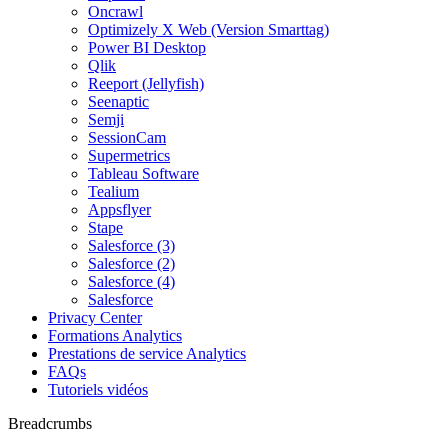
Oncrawl
Optimizely X Web (Version Smarttag)
Power BI Desktop
Qlik
Reeport (Jellyfish)
Seenaptic
Semji
SessionCam
Supermetrics
Tableau Software
Tealium
Appsflyer
Stape
Salesforce (3)
Salesforce (2)
Salesforce (4)
Salesforce
Privacy Center
Formations Analytics
Prestations de service Analytics
FAQs
Tutoriels vidéos
Breadcrumbs