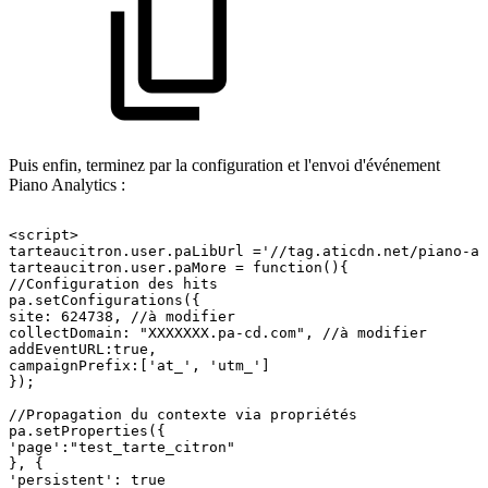
Puis enfin, terminez par la configuration et l'envoi d'événement
Piano Analytics :
<script>
tarteaucitron.user.paLibUrl
='//tag.aticdn.net/piano-an
tarteaucitron.user.paMore
=
function(){
//Configuration
des
hits
pa.setConfigurations({
site:
624738,
//à
modifier
collectDomain:
"XXXXXXX.pa-cd.com",
//à
modifier
addEventURL:true,
campaignPrefix:['at_',
'utm_']
});
//Propagation
du
contexte
via
propriétés
pa.setProperties({
'page':"test_tarte_citron"
},
{
'persistent':
true