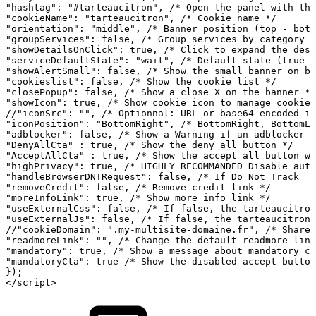
"hashtag":
"#tarteaucitron",
/*
Open
the
panel
with
thi
"cookieName":
"tarteaucitron",
/*
Cookie
name
*/
"orientation":
"middle",
/*
Banner
position
(top
-
bott
"groupServices":
false,
/*
Group
services
by
category
*
"showDetailsOnClick":
true,
/*
Click
to
expand
the
desc
"serviceDefaultState":
"wait",
/*
Default
state
(true
-
"showAlertSmall":
false,
/*
Show
the
small
banner
on
bo
"cookieslist":
false,
/*
Show
the
cookie
list
*/
"closePopup":
false,
/*
Show
a
close
X
on
the
banner
*/
"showIcon":
true,
/*
Show
cookie
icon
to
manage
cookies
//"iconSrc":
"",
/*
Optionnal:
URL
or
base64
encoded
im
"iconPosition":
"BottomRight",
/*
BottomRight,
BottomLe
"adblocker":
false,
/*
Show
a
Warning
if
an
adblocker
i
"DenyAllCta"
:
true,
/*
Show
the
deny
all
button
*/
"AcceptAllCta"
:
true,
/*
Show
the
accept
all
button
wh
"highPrivacy":
true,
/*
HIGHLY
RECOMMANDED
Disable
auto
"handleBrowserDNTRequest":
false,
/*
If
Do
Not
Track
==
"removeCredit":
false,
/*
Remove
credit
link
*/
"moreInfoLink":
true,
/*
Show
more
info
link
*/
"useExternalCss":
false,
/*
If
false,
the
tarteaucitron
"useExternalJs":
false,
/*
If
false,
the
tarteaucitron.
//"cookieDomain":
".my-multisite-domaine.fr",
/*
Shared
"readmoreLink":
"",
/*
Change
the
default
readmore
link
"mandatory":
true,
/*
Show
a
message
about
mandatory
co
"mandatoryCta":
true
/*
Show
the
disabled
accept
button
});
</script>