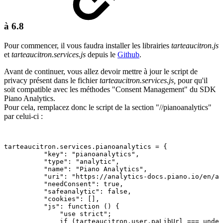
à 6.8
Pour commencer, il vous faudra installer les librairies
tarteaucitron.js
et
tarteaucitron.services.js
depuis le
Github
.
Avant de continuer, vous allez devoir mettre à jour le script de
privacy présent dans le fichier
tarteaucitron.services.js,
pour qu'il
soit compatible avec les méthodes "Consent Management" du SDK
Piano Analytics.
Pour cela, remplacez donc le script de la section "//pianoanalytics"
par celui-ci :
tarteaucitron.services.pianoanalytics
=
{
"key":
"pianoanalytics",
"type":
"analytic",
"name":
"Piano
Analytics",
"uri":
"https://analytics-docs.piano.io/en/an
"needConsent":
true,
"safeanalytic":
false,
"cookies":
[],
"js":
function
()
{
"use
strict";
if
(tarteaucitron.user.paLibUrl
===
undef