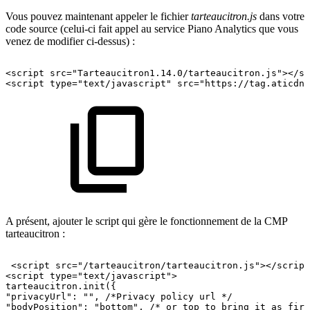
Vous pouvez maintenant appeler le fichier
tarteaucitron.js
dans votre
code source (celui-ci fait appel au service Piano Analytics que vous
venez de modifier ci-dessus) :
<script
src="Tarteaucitron1.14.0/tarteaucitron.js"></sc
<script
type="text/javascript"
src="https://tag.aticdn.
A présent, ajouter le script qui gère le fonctionnement de la CMP
tarteaucitron :
<script
src="/tarteaucitron/tarteaucitron.js"></script
<script
type="text/javascript">
tarteaucitron.init({
"privacyUrl":
"",
/*Privacy
policy
url
*/
"bodyPosition":
"bottom",
/*
or
top
to
bring
it
as
firs