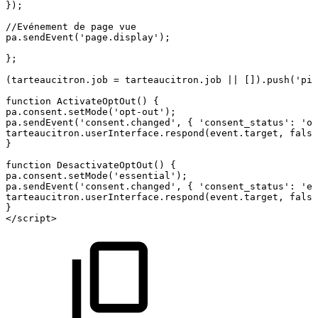
});
//Evénement
de
page
vue
pa.sendEvent('page.display');
};
(tarteaucitron.job
=
tarteaucitron.job
||
[]).push('pia
function
ActivateOptOut()
{
pa.consent.setMode('opt-out');
pa.sendEvent('consent.changed',
{
'consent_status':
'op
tarteaucitron.userInterface.respond(event.target,
false
}
function
DesactivateOptOut()
{
pa.consent.setMode('essential');
pa.sendEvent('consent.changed',
{
'consent_status':
'ex
tarteaucitron.userInterface.respond(event.target,
false
}
</script>