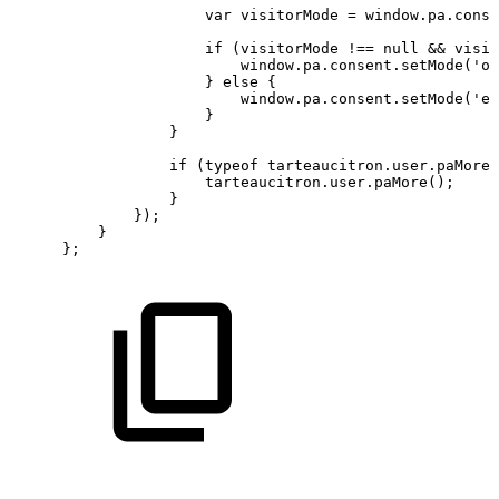
var
visitorMode
=
window.pa.conse
if
(visitorMode
!==
null
&&
visit
window.pa.consent.setMode('op
}
else
{
window.pa.consent.setMode('es
}
}
if
(typeof
tarteaucitron.user.paMore
tarteaucitron.user.paMore();
}
});
}
};