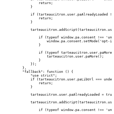
return;
}
if
(tarteaucitron.user.paAlreadyLoaded
!=
return;
}
tarteaucitron.addScript(tarteaucitron.use
if
(typeof
window.pa.consent
!==
'und
window.pa.consent.setMode('opt-in
}
if
(typeof
tarteaucitron.user.paMore
tarteaucitron.user.paMore();
}
});
},
"fallback":
function
()
{
"use
strict";
if
(tarteaucitron.user.paLibUrl
===
undef
return;
}
tarteaucitron.user.paAlreadyLoaded
=
true
tarteaucitron.addScript(tarteaucitron.use
if
(typeof
window.pa.consent
!==
'und