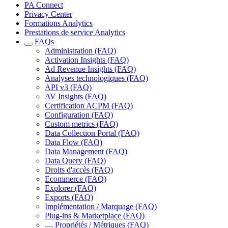
PA Connect
Privacy Center
Formations Analytics
Prestations de service Analytics
FAQs
Administration (FAQ)
Activation Insights (FAQ)
Ad Revenue Insights (FAQ)
Analyses technologiques (FAQ)
API v3 (FAQ)
AV Insights (FAQ)
Certification ACPM (FAQ)
Configuration (FAQ)
Custom metrics (FAQ)
Data Collection Portal (FAQ)
Data Flow (FAQ)
Data Management (FAQ)
Data Query (FAQ)
Droits d'accès (FAQ)
Ecommerce (FAQ)
Explorer (FAQ)
Exports (FAQ)
Implémentation / Marquage (FAQ)
Plug-ins & Marketplace (FAQ)
Propriétés / Métriques (FAQ)