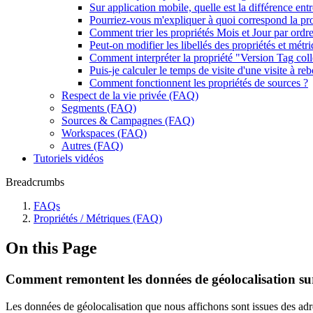
Sur application mobile, quelle est la différence entr
Pourriez-vous m'expliquer à quoi correspond la pr
Comment trier les propriétés Mois et Jour par ordr
Peut-on modifier les libellés des propriétés et métr
Comment interpréter la propriété "Version Tag coll
Puis-je calculer le temps de visite d'une visite à re
Comment fonctionnent les propriétés de sources ?
Respect de la vie privée (FAQ)
Segments (FAQ)
Sources & Campagnes (FAQ)
Workspaces (FAQ)
Autres (FAQ)
Tutoriels vidéos
Breadcrumbs
FAQs
Propriétés / Métriques (FAQ)
On this Page
Comment remontent les données de géolocalisation su
Les données de géolocalisation que nous affichons sont issues des adres