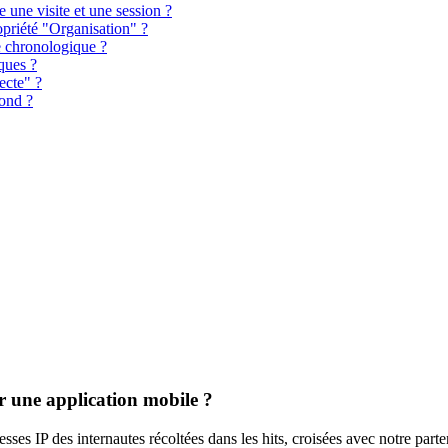
e une visite et une session ?
opriété "Organisation" ?
e chronologique ?
iques ?
ecte" ?
bond ?
r une application mobile ?
ses IP des internautes récoltées dans les hits, croisées avec notre part