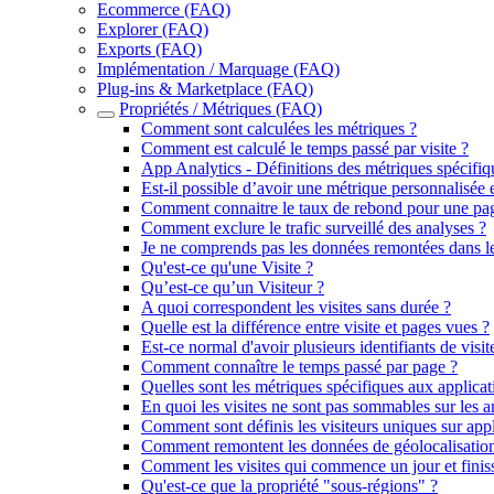
Ecommerce (FAQ)
Explorer (FAQ)
Exports (FAQ)
Implémentation / Marquage (FAQ)
Plug-ins & Marketplace (FAQ)
Propriétés / Métriques (FAQ)
Comment sont calculées les métriques ?
Comment est calculé le temps passé par visite ?
App Analytics - Définitions des métriques spécifiq
Est-il possible d’avoir une métrique personnalisée e
Comment connaitre le taux de rebond pour une pa
Comment exclure le trafic surveillé des analyses ?
Je ne comprends pas les données remontées dans le
Qu'est-ce qu'une Visite ?
Qu’est-ce qu’un Visiteur ?
A quoi correspondent les visites sans durée ?
Quelle est la différence entre visite et pages vues ?
Est-ce normal d'avoir plusieurs identifiants de visi
Comment connaître le temps passé par page ?
Quelles sont les métriques spécifiques aux applica
En quoi les visites ne sont pas sommables sur les 
Comment sont définis les visiteurs uniques sur app
Comment remontent les données de géolocalisation
Comment les visites qui commence un jour et finiss
Qu'est-ce que la propriété "sous-régions" ?