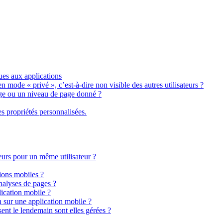
ues aux applications
n mode « privé », c’est-à-dire non visible des autres utilisateurs ?
ge ou un niveau de page donné ?
s propriétés personnalisées.
teurs pour un même utilisateur ?
tions mobiles ?
analyses de pages ?
lication mobile ?
 sur une application mobile ?
ent le lendemain sont elles gérées ?