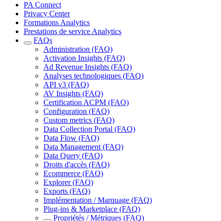
PA Connect
Privacy Center
Formations Analytics
Prestations de service Analytics
FAQs
Administration (FAQ)
Activation Insights (FAQ)
Ad Revenue Insights (FAQ)
Analyses technologiques (FAQ)
API v3 (FAQ)
AV Insights (FAQ)
Certification ACPM (FAQ)
Configuration (FAQ)
Custom metrics (FAQ)
Data Collection Portal (FAQ)
Data Flow (FAQ)
Data Management (FAQ)
Data Query (FAQ)
Droits d'accès (FAQ)
Ecommerce (FAQ)
Explorer (FAQ)
Exports (FAQ)
Implémentation / Marquage (FAQ)
Plug-ins & Marketplace (FAQ)
Propriétés / Métriques (FAQ)