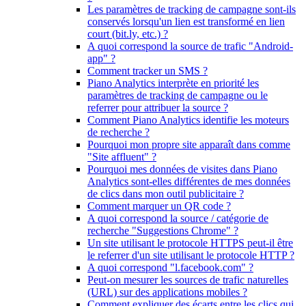
Les paramètres de tracking de campagne sont-ils
conservés lorsqu'un lien est transformé en lien
court (bit.ly, etc.) ?
A quoi correspond la source de trafic "Android-
app" ?
Comment tracker un SMS ?
Piano Analytics interprète en priorité les
paramètres de tracking de campagne ou le
referrer pour attribuer la source ?
Comment Piano Analytics identifie les moteurs
de recherche ?
Pourquoi mon propre site apparaît dans comme
"Site affluent" ?
Pourquoi mes données de visites dans Piano
Analytics sont-elles différentes de mes données
de clics dans mon outil publicitaire ?
Comment marquer un QR code ?
A quoi correspond la source / catégorie de
recherche "Suggestions Chrome" ?
Un site utilisant le protocole HTTPS peut-il être
le referrer d'un site utilisant le protocole HTTP ?
A quoi correspond "l.facebook.com" ?
Peut-on mesurer les sources de trafic naturelles
(URL) sur des applications mobiles ?
Comment expliquer des écarts entre les clics qui