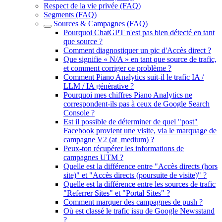
Respect de la vie privée (FAQ)
Segments (FAQ)
Sources & Campagnes (FAQ)
Pourquoi ChatGPT n'est pas bien détecté en tant
que source ?
Comment diagnostiquer un pic d'Accès direct ?
Que signifie « N/A » en tant que source de trafic,
et comment corriger ce problème ?
Comment Piano Analytics suit-il le trafic IA /
LLM / IA générative ?
Pourquoi mes chiffres Piano Analytics ne
correspondent-ils pas à ceux de Google Search
Console ?
Est il possible de déterminer de quel "post"
Facebook provient une visite, via le marquage de
campagne V2 (at_medium) ?
Peux-ton récupérer les informations de
campagnes UTM ?
Quelle est la différence entre "Accès directs (hors
site)" et "Accès directs (poursuite de visite)" ?
Quelle est la différence entre les sources de trafic
"Referrer Sites" et "Portal Sites" ?
Comment marquer des campagnes de push ?
Où est classé le trafic issu de Google Newsstand
?