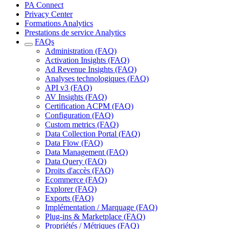
PA Connect
Privacy Center
Formations Analytics
Prestations de service Analytics
FAQs
Administration (FAQ)
Activation Insights (FAQ)
Ad Revenue Insights (FAQ)
Analyses technologiques (FAQ)
API v3 (FAQ)
AV Insights (FAQ)
Certification ACPM (FAQ)
Configuration (FAQ)
Custom metrics (FAQ)
Data Collection Portal (FAQ)
Data Flow (FAQ)
Data Management (FAQ)
Data Query (FAQ)
Droits d'accès (FAQ)
Ecommerce (FAQ)
Explorer (FAQ)
Exports (FAQ)
Implémentation / Marquage (FAQ)
Plug-ins & Marketplace (FAQ)
Propriétés / Métriques (FAQ)