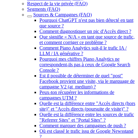
Respect de la vie privée (FAQ)
Segments (FAQ)
Sources & Campagnes (FAQ)
Pourquoi ChatGPT n'est pas bien détecté en tant
que source ?
Comment diagnostiquer un pic d'Accès direct ?
Que signifie « N/A » en tant que source de trafic,
et comment corriger ce problème ?
Comment Piano Analytics suit-il le trafic IA /
LLM / IA générative ?
Pourquoi mes chiffres Piano Analytics ne
correspondent-ils pas à ceux de Google Search
Console ?
Est il possible de déterminer de quel "post"
Facebook provient une visite, via le marquage de
campagne V2 (at_medium) ?
Peux-ton récupérer les informations de
campagnes UTM ?
Quelle est la différence entre "Accès directs (hors
site)" et "Accès directs (poursuite de visite)" ?
Quelle est la différence entre les sources de trafic
"Referrer Sites" et "Portal Sites" ?
Comment marquer des campagnes de push ?
Où est classé le trafic issu de Google Newsstand
?