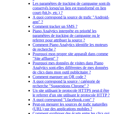
Les paramètres de tracking de campagne sont-ils
conservés lorsqu'un lien est transformé en lien
court (bit.ly, etc.) ?
A quoi correspond la source de trafic "Android-
app" ?
Comment tracker un SMS ?
Piano Analytics interprète en priorité les
paramètres de tracking de campagne ou le
referrer pour attribuer la source ?
Comment Piano Analytics identifie les moteurs
de recherche ?
Pourquoi mon propre site apparaît dans comme
"Site affluent" ?
Pourquoi mes données de visites dans Piano
Analytics sont-elles différentes de mes données
de clics dans mon outil publicitaire ?
Comment marquer un QR code ?
A quoi correspond la source / catégorie de
recherche "Suggestions Chrome" ?
Un site utilisant le protocole HTTPS peut-il être
le referrer d'un site utilisant le protocole HTTP ?
A quoi correspond "l.facebook.com" ?
Peut-on mesurer les sources de trafic naturelles
(URL) sur des applications mobiles ?
Comment expliquer des écarts entre les clics qui