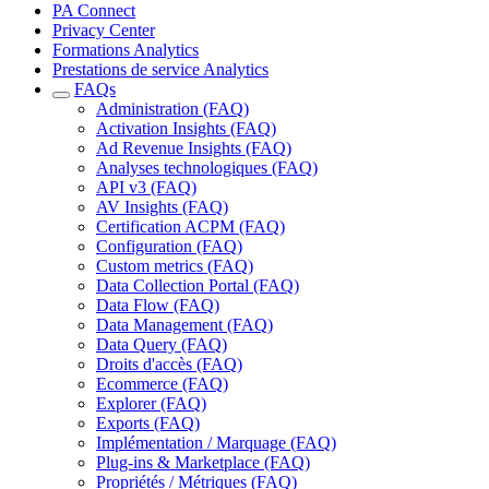
PA Connect
Privacy Center
Formations Analytics
Prestations de service Analytics
FAQs
Administration (FAQ)
Activation Insights (FAQ)
Ad Revenue Insights (FAQ)
Analyses technologiques (FAQ)
API v3 (FAQ)
AV Insights (FAQ)
Certification ACPM (FAQ)
Configuration (FAQ)
Custom metrics (FAQ)
Data Collection Portal (FAQ)
Data Flow (FAQ)
Data Management (FAQ)
Data Query (FAQ)
Droits d'accès (FAQ)
Ecommerce (FAQ)
Explorer (FAQ)
Exports (FAQ)
Implémentation / Marquage (FAQ)
Plug-ins & Marketplace (FAQ)
Propriétés / Métriques (FAQ)