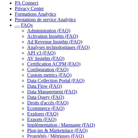
PA Connect
Privacy Center
Formations Analytics
Prestations de service Analytics
FAQs
Administration (FAQ)
Activation Insights (FAQ)
Ad Revenue Insights (FAQ)
Analyses technologiques (FAQ)
API v3 (FAQ)
AV Insights (FAQ)
Certification ACPM (FAQ)
Configuration (FAQ)
Custom metrics (FAQ)
Data Collection Portal (FAQ)
Data Flow (FAQ)
Data Management (FAQ)
Data Query (FAQ)
Droits d'accès (FAQ)
Ecommerce (FAQ)
Explorer (FAQ)
Exports (FAQ)
Implémentation / Marquage (FAQ)
Plug-ins & Marketplace (FAQ)
Propriétés / Métriques (FAQ)