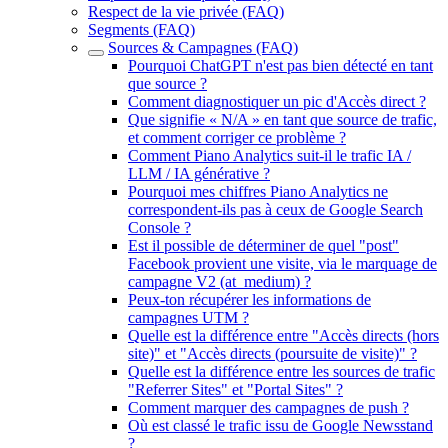
Respect de la vie privée (FAQ)
Segments (FAQ)
Sources & Campagnes (FAQ)
Pourquoi ChatGPT n'est pas bien détecté en tant
que source ?
Comment diagnostiquer un pic d'Accès direct ?
Que signifie « N/A » en tant que source de trafic,
et comment corriger ce problème ?
Comment Piano Analytics suit-il le trafic IA /
LLM / IA générative ?
Pourquoi mes chiffres Piano Analytics ne
correspondent-ils pas à ceux de Google Search
Console ?
Est il possible de déterminer de quel "post"
Facebook provient une visite, via le marquage de
campagne V2 (at_medium) ?
Peux-ton récupérer les informations de
campagnes UTM ?
Quelle est la différence entre "Accès directs (hors
site)" et "Accès directs (poursuite de visite)" ?
Quelle est la différence entre les sources de trafic
"Referrer Sites" et "Portal Sites" ?
Comment marquer des campagnes de push ?
Où est classé le trafic issu de Google Newsstand
?