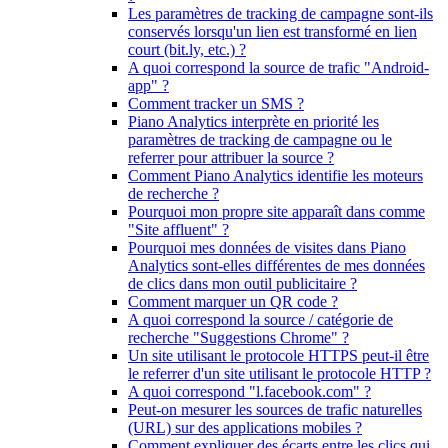
Les paramètres de tracking de campagne sont-ils
conservés lorsqu'un lien est transformé en lien
court (bit.ly, etc.) ?
A quoi correspond la source de trafic "Android-
app" ?
Comment tracker un SMS ?
Piano Analytics interprète en priorité les
paramètres de tracking de campagne ou le
referrer pour attribuer la source ?
Comment Piano Analytics identifie les moteurs
de recherche ?
Pourquoi mon propre site apparaît dans comme
"Site affluent" ?
Pourquoi mes données de visites dans Piano
Analytics sont-elles différentes de mes données
de clics dans mon outil publicitaire ?
Comment marquer un QR code ?
A quoi correspond la source / catégorie de
recherche "Suggestions Chrome" ?
Un site utilisant le protocole HTTPS peut-il être
le referrer d'un site utilisant le protocole HTTP ?
A quoi correspond "l.facebook.com" ?
Peut-on mesurer les sources de trafic naturelles
(URL) sur des applications mobiles ?
Comment expliquer des écarts entre les clics qui