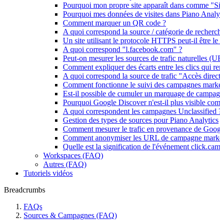
Pourquoi mon propre site apparaît dans comme "Sit
Pourquoi mes données de visites dans Piano Analyti
Comment marquer un QR code ?
A quoi correspond la source / catégorie de reche
Un site utilisant le protocole HTTPS peut-il être le 
A quoi correspond "l.facebook.com" ?
Peut-on mesurer les sources de trafic naturelles (U
Comment expliquer des écarts entre les clics qui r
A quoi correspond la source de trafic "Accès direct
Comment fonctionne le suivi des campagnes marke
Est-il possible de cumuler un marquage de campa
Pourquoi Google Discover n'est-il plus visible comm
A quoi correspondent les campagnes Unclassified 
Gestion des types de sources pour Piano Analytics
Comment mesurer le trafic en provenance de Goo
Comment anonymiser les URL de campagne marke
Quelle est la signification de l'événement click.cam
Workspaces (FAQ)
Autres (FAQ)
Tutoriels vidéos
Breadcrumbs
FAQs
Sources & Campagnes (FAQ)