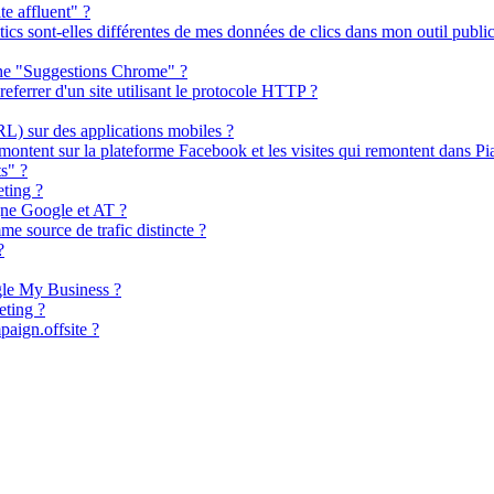
e affluent" ?
cs sont-elles différentes de mes données de clics dans mon outil publici
rche "Suggestions Chrome" ?
referrer d'un site utilisant le protocole HTTP ?
RL) sur des applications mobiles ?
emontent sur la plateforme Facebook et les visites qui remontent dans Pi
s" ?
ting ?
gne Google et AT ?
e source de trafic distincte ?
?
gle My Business ?
ting ?
paign.offsite ?