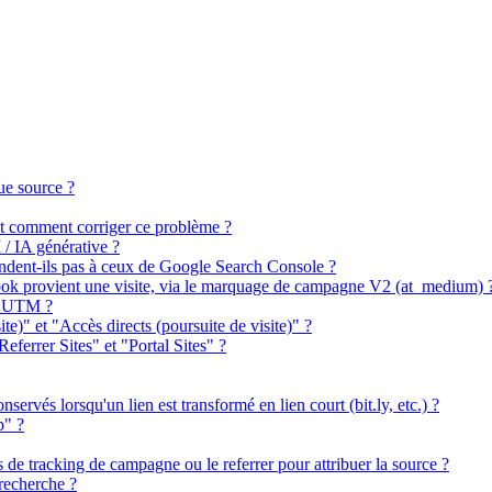
ue source ?
 et comment corriger ce problème ?
 / IA générative ?
ndent-ils pas à ceux de Google Search Console ?
book provient une visite, via le marquage de campagne V2 (at_medium) 
es UTM ?
ite)" et "Accès directs (poursuite de visite)" ?
Referrer Sites" et "Portal Sites" ?
ervés lorsqu'un lien est transformé en lien court (bit.ly, etc.) ?
p" ?
s de tracking de campagne ou le referrer pour attribuer la source ?
recherche ?