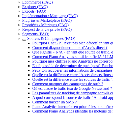
Ecommerce (FAQ)
Explorer (FAQ)
Exports (FAQ)
Implémentation / Marquage (FAQ)
Plug-ins & Marketplace (FAQ)
Propriétés / Métriques (FAQ)
Respect de la vie privée (FAQ)
Segments (FAQ)
Sources & Campagnes (FAQ)
Pourquoi ChatGPT n'est pas bien détecté en tant q
Comment diagnostiquer un pic d'Accès direct ?
Que signifie « N/A » en tant que source de trafic,
Comment Piano Analytics suit-il le trafic IA / LLM
Pourquoi mes chiffres Piano Analytics ne correspo
Est il possible de déterminer de quel "post" Face
Peux-ton récupérer les informations de campagn
Quelle est la différence entre "Accès directs (hors s
Quelle est la différence entre les sources de trafic "
Comment marquer des campagnes de push ?
Où est classé le trafic issu de Google Newsstand ?
Les paramètres de tracking de campagne sont-ils cons
A quoi correspond la source de trafic "Android-ap
Comment tracker un SMS ?
Piano Analytics interprète en priorité les paramètre
Comment Piano Analytics identifie les moteurs de 