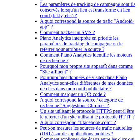
Les paramètres de tracking de campagne sont-ils
conservés lorsqu'un lien est transformé en lien
court (bit.ly, etc.) ?
A quoi correspond la source de trafic "Android-
app" ?
Comment tracker un SMS ?
Piano Analytics interprète en priorité les
paramètres de tracking de campagne ou le
referrer pour attribuer la source ?
Comment Piano Analytics identifie les moteurs
de recherche ?
Pourquoi mon propre site apparaît dans comme
"Site affluent" ?
Pourquoi mes données de visites dans Piano
Analytics sont-elles différentes de mes données
de clics dans mon outil publicitaire ?
Comment marquer un QR code ?
A quoi correspond la source / catégorie de
recherche "Suggestions Chrome" ?
Un site utilisant le protocole HTTPS peut-il être
le referrer d'un site utilisant le protocole HTTP ?
A quoi correspond "l.facebook.com" ?
Peut-on mesurer les sources de trafic naturelles
(URL) sur des applications mobiles ?
Comment expliquer des écarts entre les clics qui