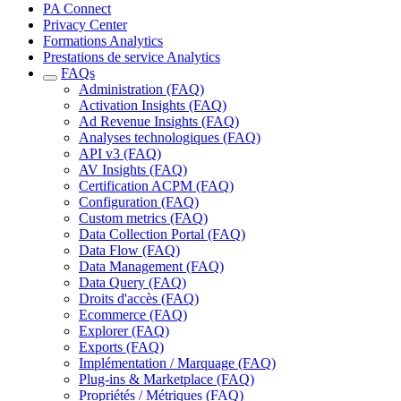
PA Connect
Privacy Center
Formations Analytics
Prestations de service Analytics
FAQs
Administration (FAQ)
Activation Insights (FAQ)
Ad Revenue Insights (FAQ)
Analyses technologiques (FAQ)
API v3 (FAQ)
AV Insights (FAQ)
Certification ACPM (FAQ)
Configuration (FAQ)
Custom metrics (FAQ)
Data Collection Portal (FAQ)
Data Flow (FAQ)
Data Management (FAQ)
Data Query (FAQ)
Droits d'accès (FAQ)
Ecommerce (FAQ)
Explorer (FAQ)
Exports (FAQ)
Implémentation / Marquage (FAQ)
Plug-ins & Marketplace (FAQ)
Propriétés / Métriques (FAQ)