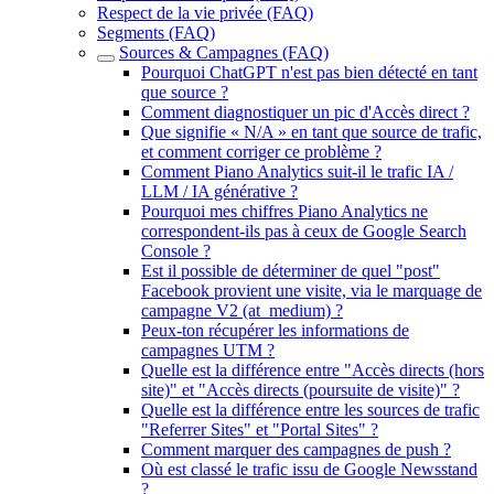
Respect de la vie privée (FAQ)
Segments (FAQ)
Sources & Campagnes (FAQ)
Pourquoi ChatGPT n'est pas bien détecté en tant
que source ?
Comment diagnostiquer un pic d'Accès direct ?
Que signifie « N/A » en tant que source de trafic,
et comment corriger ce problème ?
Comment Piano Analytics suit-il le trafic IA /
LLM / IA générative ?
Pourquoi mes chiffres Piano Analytics ne
correspondent-ils pas à ceux de Google Search
Console ?
Est il possible de déterminer de quel "post"
Facebook provient une visite, via le marquage de
campagne V2 (at_medium) ?
Peux-ton récupérer les informations de
campagnes UTM ?
Quelle est la différence entre "Accès directs (hors
site)" et "Accès directs (poursuite de visite)" ?
Quelle est la différence entre les sources de trafic
"Referrer Sites" et "Portal Sites" ?
Comment marquer des campagnes de push ?
Où est classé le trafic issu de Google Newsstand
?