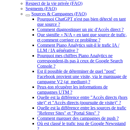
Respect de la vie privée (FAQ)
Segments (FAQ)
Sources & Campagnes (FAQ)
Pourquoi ChatGPT n'est pas bien détecté en tant
que source ?
Comment diagnostiquer un pic d'Accès direct ?
Que signifie « N/A » en tant que source de trafic,
et comment corriger ce problème ?
Comment Piano Analytics suit-il le trafic IA /
LLM / IA générative ?
Pourquoi mes chiffres Piano Analytics ne
correspondent-ils pas à ceux de Google Search
Console ?
Est il possible de déterminer de quel "post"
Facebook provient une visite, via le marquage de
campagne V2 (at_medium) ?
Peux-ton récupérer les informations de
campagnes UTM ?
Quelle est la différence entre "Accès directs (hors
site)" et "Accès directs (poursuite de visite)" ?
Quelle est la différence entre les sources de trafic
"Referrer Sites" et "Portal Sites" ?
Comment marquer des campagnes de push ?
Où est classé le trafic issu de Google Newsstand
?