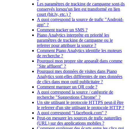
Les paramètres de tracking de campagne sont-ils
conservés lorsqu'un lien est transformé en lien
court (bit.ly, etc.) ?
A quoi correspond la source de trafic "Android-
app" ?
Comment tracker un SMS ?
Piano Analytics interprète en priorité les
paramètres de tracking de campagne ou le
referrer pour attribuer la source ?
Comment Piano Analytics identifie les moteurs
de recherche ?
Pourquoi mon propre site apparaît dans comme
"Site affluent" ?
Pourquoi mes données de visites dans Piano
Analytics sont-elles différentes de mes données
de clics dans mon outil publicitaire ?
Comment marquer un QR code ?
A quoi correspond la source / catégorie de
recherche "Suggestions Chrome" ?
Un site utilisant le protocole HTTPS peut-il être
le referrer d'un site utilisant le protocole HTTP ?
A quoi correspond "l.facebook.com" ?
Peut-on mesurer les sources de trafic naturelles
(URL) sur des applications mobiles ?
Comment expliquer des écarts entre les clics qui