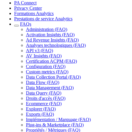
PA Connect
Privacy Center
Formations Analytics
Prestations de service Analytics
FAQs
Administration (FAQ)
Activation Insights (FAQ)
Ad Revenue Insights (FAQ)
Analyses technologiques (FAQ)
API v3 (FAQ)
AV Insights (FAQ)
Certification ACPM (FAQ)
Configuration (FAQ)
Custom metrics (FAQ)
Data Collection Portal (FAQ)
Data Flow (FAQ)
Data Management (FAQ)
Data Query (FAQ)
Droits d'accès (FAQ)
Ecommerce (FAQ)
Explorer (FAQ)
Exports (FAQ)
Implémentation / Marquage (FAQ)
Plug-ins & Marketplace (FAQ)
Propriétés / Métriques (FAQ)